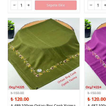
Sepete Ekle
%20 İndirim
%20 İndirim
₺ 150.00
₺ 150.00
₺ 120.00
₺ 120.00
A-489 100cm Ortası Boş Cenk Yazma
A-487 100