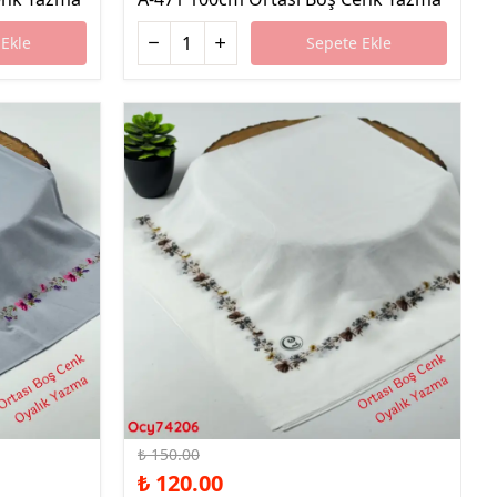
Ekle
Sepete Ekle
%20 İndirim
₺ 150.00
₺ 120.00