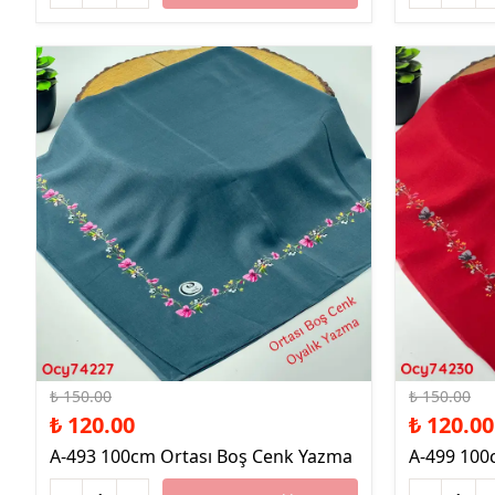
%20 İndirim
%20 İndirim
₺ 150.00
₺ 150.00
₺ 120.00
₺ 120.00
A-493 100cm Ortası Boş Cenk Yazma
A-499 100