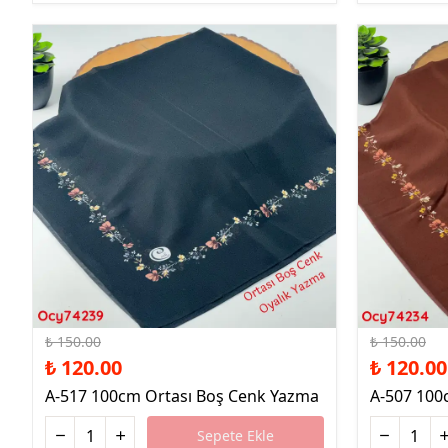
%20 İndirim
%20 İndirim
₺ 150.00
₺ 150.00
₺ 120.00
₺ 120.00
A-517 100cm Ortası Boş Cenk Yazma
A-507 100
Sepete Ekle