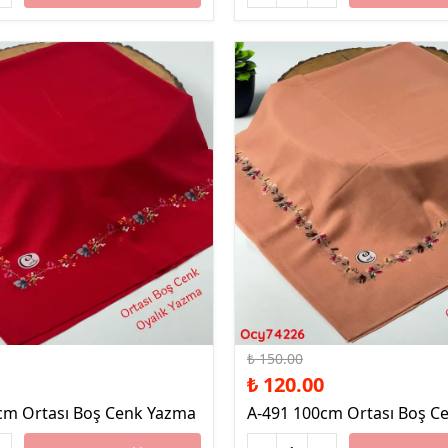
%20 İndirim
₺ 150.00
₺ 120.00
cm Ortası Boş Cenk Yazma
A-491 100cm Ortası Boş C