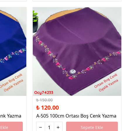
%20 İndirim
₺ 150.00
₺ 120.00
enk Yazma
A-505 100cm Ortası Boş Cenk Yazma
Ekle
Sepete Ekle