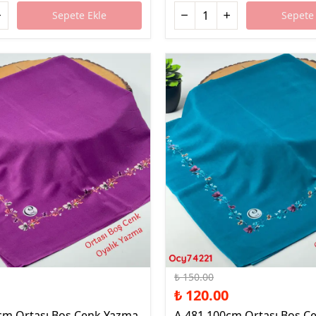
Sepete Ekle
Sepete 
%20 İndirim
₺ 150.00
₺ 120.00
cm Ortası Boş Cenk Yazma
A-481 100cm Ortası Boş C