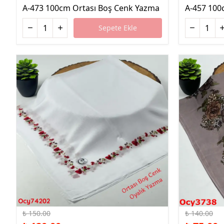
A-473 100cm Ortası Boş Cenk Yazma
A-457 100
Sepete Ekle
%20 İndirim
%46 İndirim
₺ 150.00
₺ 140.00