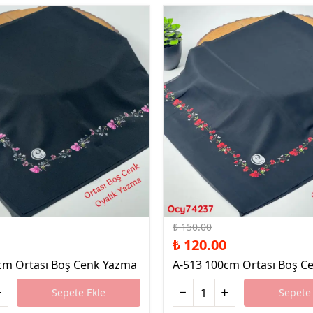
%20 İndirim
₺ 150.00
₺ 120.00
cm Ortası Boş Cenk Yazma
A-513 100cm Ortası Boş C
Sepete Ekle
Sepete 