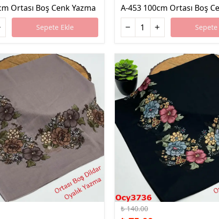
cm Ortası Boş Cenk Yazma
A-453 100cm Ortası Boş C
Sepete Ekle
Sepete 
%46 İndirim
₺ 140.00