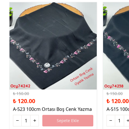
%20 İndirim
%20 İndirim
₺ 150.00
₺ 150.00
₺ 120.00
₺ 120.00
A-523 100cm Ortası Boş Cenk Yazma
A-515 100
Sepete Ekle