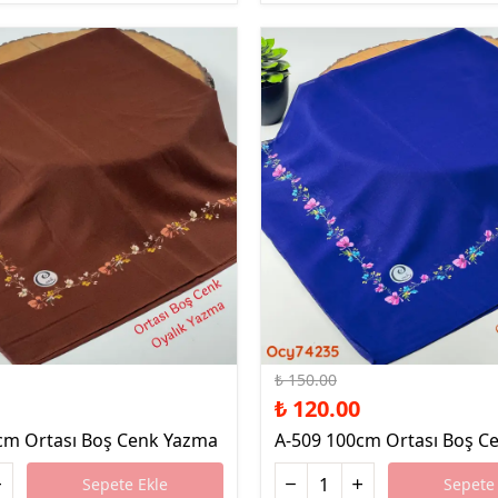
%20 İndirim
₺ 150.00
₺ 120.00
cm Ortası Boş Cenk Yazma
A-509 100cm Ortası Boş C
Sepete Ekle
Sepete 