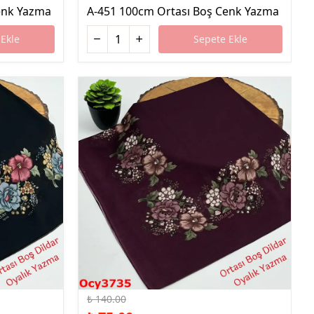
enk Yazma
A-451 100cm Ortası Boş Cenk Yazma
Ekle
Sepete Ekle
%46 İndirim
₺ 140.00