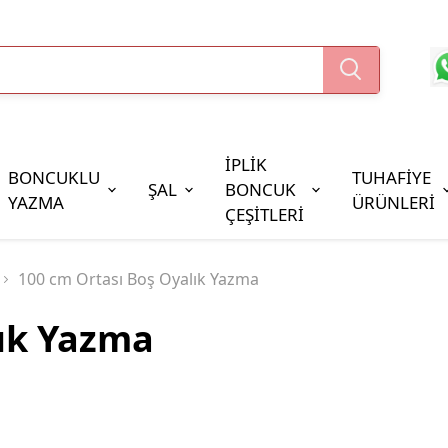
İPLİK
BONCUKLU
TUHAFİYE
ŞAL
BONCUK
YAZMA
ÜRÜNLERİ
ÇEŞİTLERİ
Boncuk Çeşitleri
100 cm Ortası Boş Oyalık Yazma
Oya Pulları
lık Yazma
Cezaevi Boncuğu