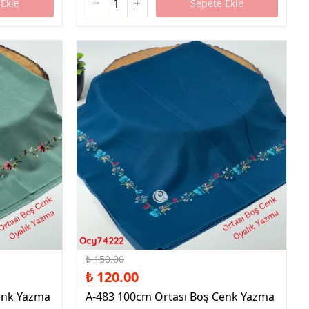
Ekle
Sepete Ekle
%20 İndirim
₺ 150.00
₺ 120.00
enk Yazma
A-483 100cm Ortası Boş Cenk Yazma