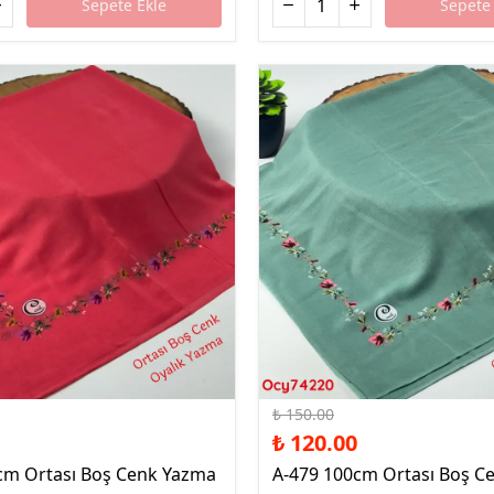
Sepete Ekle
Sepete 
%20 İndirim
₺ 150.00
₺ 120.00
cm Ortası Boş Cenk Yazma
A-479 100cm Ortası Boş C