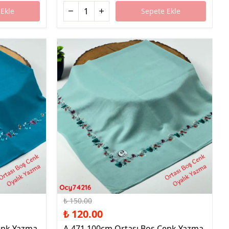
Ekle
Sepete Ekle
%20 İndirim
₺ 150.00
₺ 120.00
enk Yazma
A-471 100cm Ortası Boş Cenk Yazma