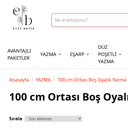
DÜZ
AVANTAJLI
YAZMA
EŞARP
POŞETLİ
PAKETLER
YAZMA
İplik Çeşitleri
Anasayfa
YAZMA
100 cm Ortası Boş Oyalık Yazma
20gr Altınbaşak Polyester İp
100 cm Ortası Boş Oya
20gr Reyyan Polyester İp
100gr Altınbaşak Polyester İp
350gr Altınbaşak Polyester İp
Sırala