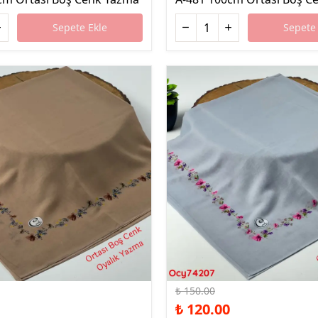
Sepete Ekle
Sepete 
%20 İndirim
₺ 150.00
₺ 120.00