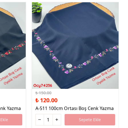
%20 İndirim
₺ 150.00
₺ 120.00
enk Yazma
A-511 100cm Ortası Boş Cenk Yazma
Ekle
Sepete Ekle