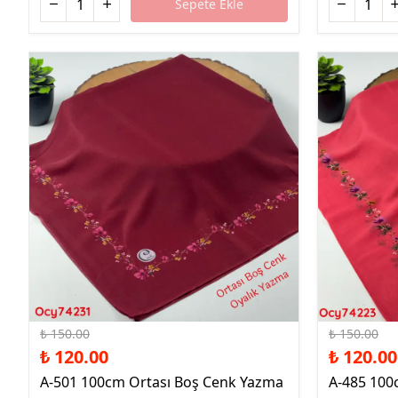
Sepete Ekle
%20 İndirim
%20 İndirim
₺ 150.00
₺ 150.00
₺ 120.00
₺ 120.00
A-501 100cm Ortası Boş Cenk Yazma
A-485 100