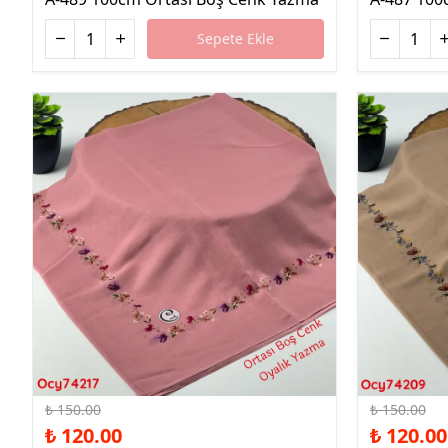
Sepete Ekle
%20 İndirim
%20 İndirim
₺ 150.00
₺ 150.00
₺ 120.00
₺ 120.00