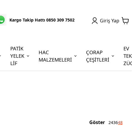
Kargo Takip Hattı 0850 309 7502
Giriş Yap
PATİK
EV
HAC
ÇORAP
YELEK
TEK
MALZEMELERİ
ÇEŞİTLERİ
LİF
ZÜ
Göster
24
36
48