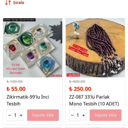
Sırala
%45 İndirim
%38 İndirim
₺ 100.00
₺ 400.00
₺ 55.00
₺ 250.00
Zikirmatik-99'lu İnci
ZZ-087 33'lü Parlak
Tesbih
Mono Tesbih (10 ADET)
Sepete Ekle
Sepete Ekle