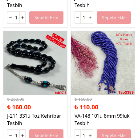
Tesbih
Tesbih
Sepete Ekle
Sepete Ekle
%36 İndirim
%27 İndirim
₺ 250.00
₺ 150.00
₺ 160.00
₺ 110.00
J-211 33'lü Toz Kehribar
VA-148 10'lu 8mm 99luk
Tesbih
Tesbih
Sepete Ekle
Sepete Ekle