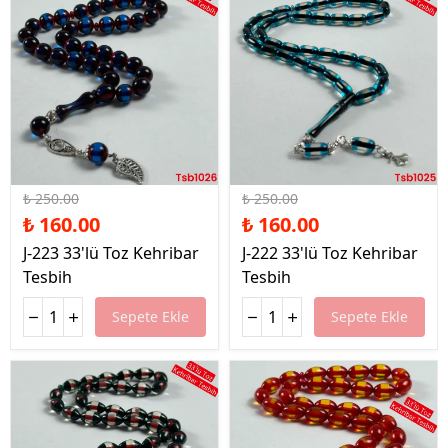
%36 İndirim
%36 İndirim
₺ 250.00
₺ 250.00
₺ 160.00
₺ 160.00
J-223 33'lü Toz Kehribar
J-222 33'lü Toz Kehribar
Tesbih
Tesbih
Sepete Ekle
Sepete Ekle