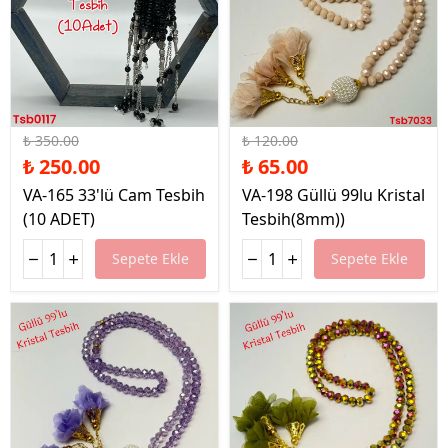
%29 İndirim
%46 İndirim
₺ 350.00
₺ 120.00
₺ 250.00
₺ 65.00
VA-165 33'lü Cam Tesbih
VA-198 Güllü 99lu Kristal
(10 ADET)
Tesbih(8mm))
Sepete Ekle
Sepete Ekle