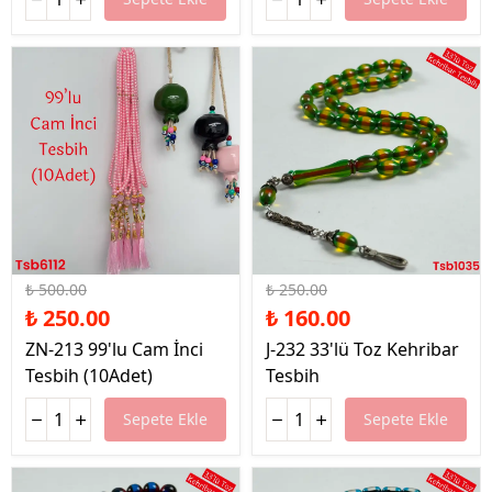
%50 İndirim
%36 İndirim
₺ 500.00
₺ 250.00
₺ 250.00
₺ 160.00
ZN-213 99'lu Cam İnci
J-232 33'lü Toz Kehribar
Tesbih (10Adet)
Tesbih
Sepete Ekle
Sepete Ekle