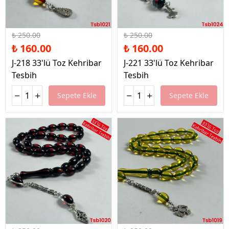
%36 İndirim
%36 İndirim
₺ 250.00
₺ 250.00
₺ 160.00
₺ 160.00
J-218 33'lü Toz Kehribar
J-221 33'lü Toz Kehribar
Tesbih
Tesbih
Sepete Ekle
Sepete Ekle
%36 İndirim
%36 İndirim