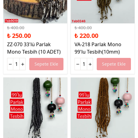
%38 İndirim
%45 İndirim
₺ 400.00
₺ 400.00
₺ 250.00
₺ 220.00
ZZ-070 33'lü Parlak
VA-218 Parlak Mono
Mono Tesbih (10 ADET)
99'lu Tesbih(10mm)
Sepete Ekle
Sepete Ekle
%45 İndirim
%45 İndirim