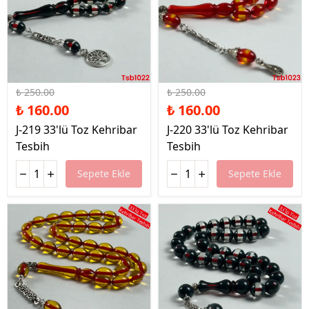
%36 İndirim
%36 İndirim
₺ 250.00
₺ 250.00
₺ 160.00
₺ 160.00
J-219 33'lü Toz Kehribar
J-220 33'lü Toz Kehribar
Tesbih
Tesbih
Sepete Ekle
Sepete Ekle