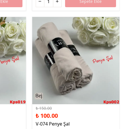
Ekle
Sepete Ekle
%33 İndirim
₺ 150.00
₺ 100.00
V-074 Penye Şal