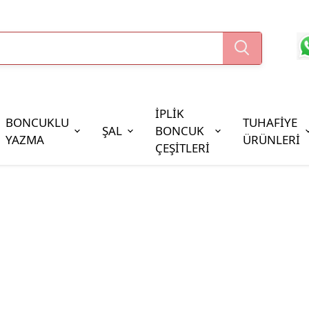
İPLİK
BONCUKLU
TUHAFİYE
ŞAL
BONCUK
YAZMA
ÜRÜNLERİ
ÇEŞİTLERİ
Boncuk Çeşitleri
Oya Pulları
Cezaevi Boncuğu