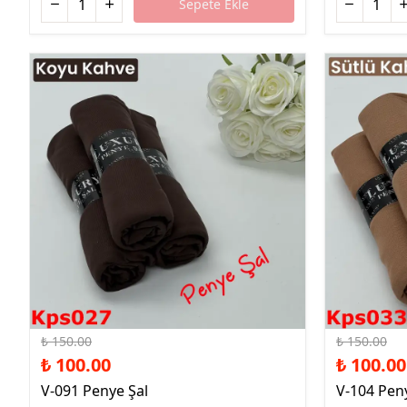
Sepete Ekle
%33 İndirim
%33 İndirim
₺ 150.00
₺ 150.00
₺ 100.00
₺ 100.00
V-091 Penye Şal
V-104 Pen