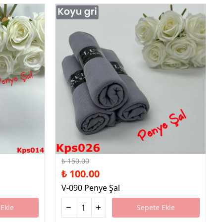
%33 İndirim
₺ 150.00
₺ 100.00
V-090 Penye Şal
Ekle
Sepete Ekle