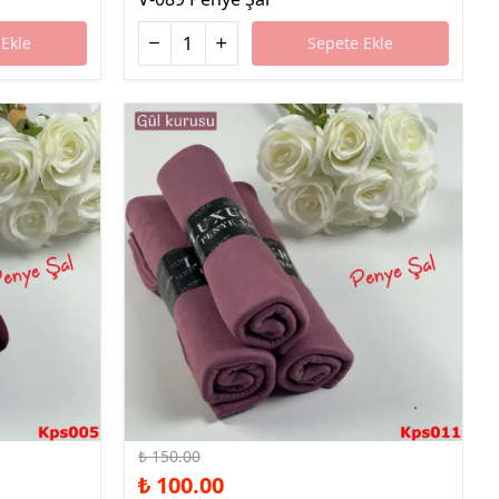
Ekle
Sepete Ekle
%33 İndirim
₺ 150.00
₺ 100.00