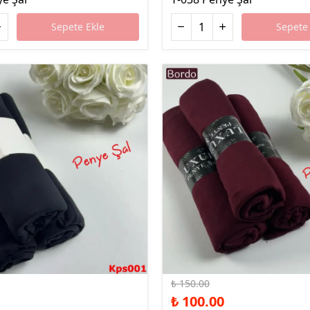
Sepete Ekle
Sepete 
%33 İndirim
₺ 150.00
₺ 100.00