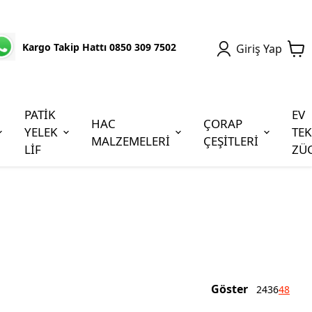
Kargo Takip Hattı 0850 309 7502
Giriş Yap
PATİK
EV
HAC
ÇORAP
YELEK
TEK
MALZEMELERİ
ÇEŞİTLERİ
LİF
ZÜ
Göster
24
36
48