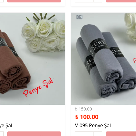
%33 İndirim
₺ 150.00
₺ 100.00
ye Şal
V-095 Penye Şal