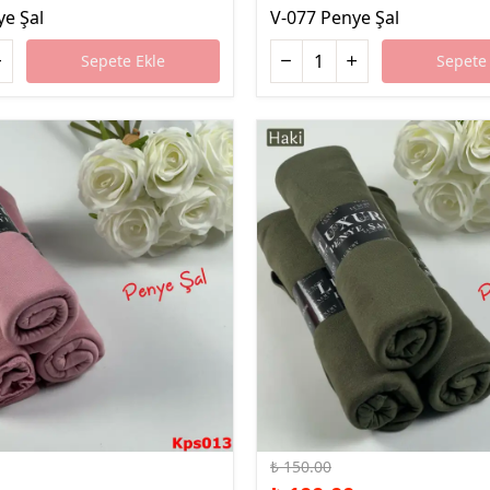
ye Şal
V-077 Penye Şal
Sepete Ekle
Sepete 
%33 İndirim
₺ 150.00