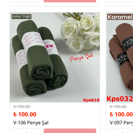
%33 İndirim
%33 İndirim
₺ 150.00
₺ 150.00
₺ 100.00
₺ 100.00
V-106 Penye Şal
V-097 Pen