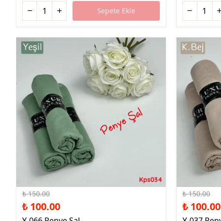
Sepete Ekle
%33 İndirim
%33 İndirim
₺ 150.00
₺ 150.00
₺ 100.00
₺ 100.00
Y-066 Penye Şal
Y-037 Peny