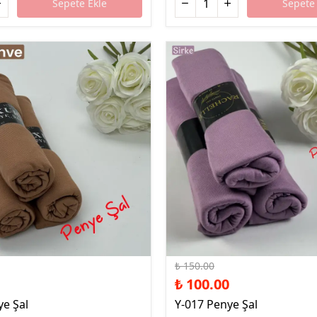
Sepete Ekle
Sepete 
%33 İndirim
₺ 150.00
₺ 100.00
ye Şal
Y-017 Penye Şal