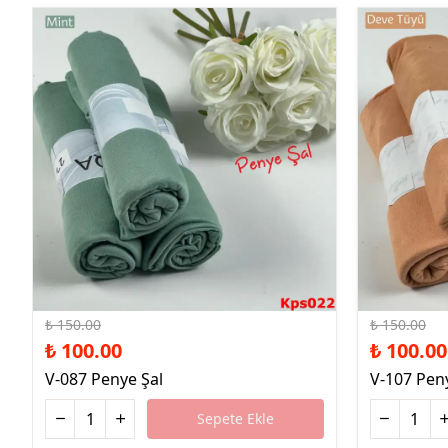
%33 İndirim
%33 İndirim
₺ 150.00
₺ 150.00
₺ 100.00
₺ 100.00
V-087 Penye Şal
V-107 Pen
Sepete Ekle