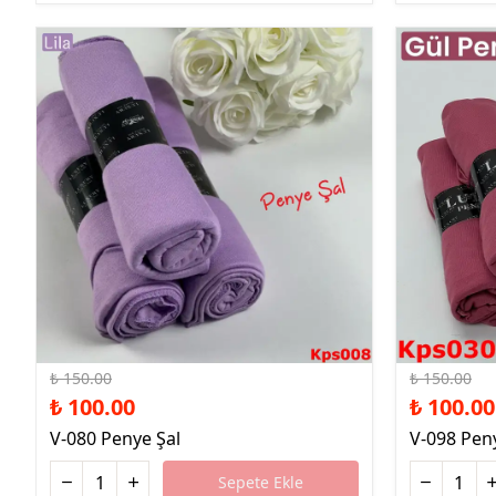
%33 İndirim
%33 İndirim
₺ 150.00
₺ 150.00
₺ 100.00
₺ 100.00
V-080 Penye Şal
V-098 Pen
Sepete Ekle