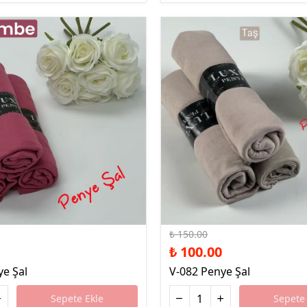
%33 İndirim
₺ 150.00
₺ 100.00
ye Şal
V-082 Penye Şal
Sepete Ekle
Sepete 