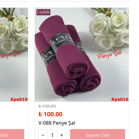
%33 İndirim
₺ 150.00
₺ 100.00
V-088 Penye Şal
Ekle
Sepete Ekle