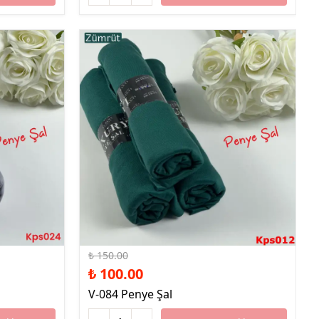
%33 İndirim
₺ 150.00
₺ 100.00
V-084 Penye Şal