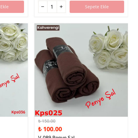
Ekle
Sepete Ekle
%33 İndirim
₺ 150.00
₺ 100.00
V-089 Penye Şal