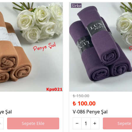
%33 İndirim
₺ 150.00
₺ 100.00
ye Şal
V-086 Penye Şal
Sepete Ekle
Sepete 