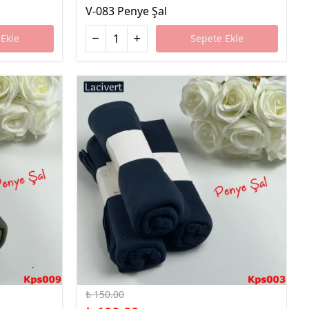
V-083 Penye Şal
Ekle
Sepete Ekle
%33 İndirim
₺ 150.00