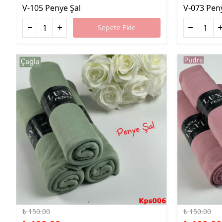
V-105 Penye Şal
V-073 Pen
Sepete Ekle
%33 İndirim
%33 İndirim
₺ 150.00
₺ 150.00