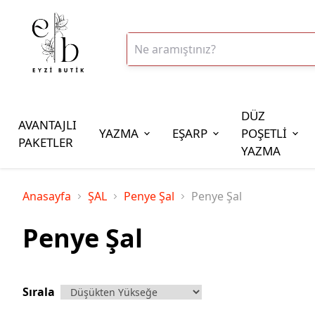
DÜZ
AVANTAJLI
YAZMA
EŞARP
POŞETLİ
PAKETLER
YAZMA
İplik Çeşitleri
Anasayfa
ŞAL
Penye Şal
Penye Şal
20gr Altınbaşak Polyester İp
Penye Şal
20gr Reyyan Polyester İp
100gr Altınbaşak Polyester İp
350gr Altınbaşak Polyester İp
Sırala