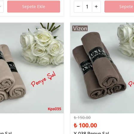
Sepete Ekle
Sepete 
%33 İndirim
₺ 150.00
₺ 100.00
e Şal
Y-038 Penye Şal