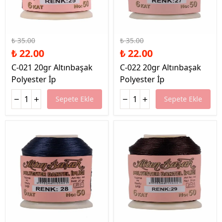
%37 İndirim
%37 İndirim
₺ 35.00
₺ 35.00
₺ 22.00
₺ 22.00
C-021 20gr Altınbaşak
C-022 20gr Altınbaşak
Polyester İp
Polyester İp
Sepete Ekle
Sepete Ekle
%37 İndirim
%37 İndirim