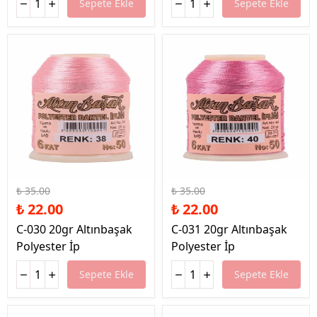
Sepete Ekle
Sepete Ekle
%37 İndirim
%37 İndirim
₺ 35.00
₺ 35.00
₺ 22.00
₺ 22.00
C-030 20gr Altınbaşak
C-031 20gr Altınbaşak
Polyester İp
Polyester İp
Sepete Ekle
Sepete Ekle