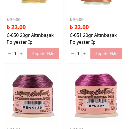
%37 İndirim
%37 İndirim
₺ 35.00
₺ 35.00
₺ 22.00
₺ 22.00
C-050 20gr Altınbaşak
C-051 20gr Altınbaşak
Polyester İp
Polyester İp
Sepete Ekle
Sepete Ekle
%37 İndirim
%37 İndirim