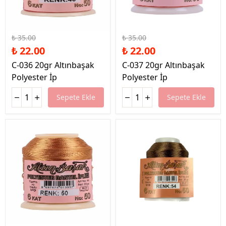
%37 İndirim
%37 İndirim
₺ 35.00
₺ 35.00
₺ 22.00
₺ 22.00
C-036 20gr Altınbaşak
C-037 20gr Altınbaşak
Polyester İp
Polyester İp
Sepete Ekle
Sepete Ekle
%37 İndirim
%37 İndirim