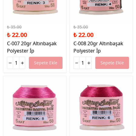
%37 İndirim
%37 İndirim
₺ 35.00
₺ 35.00
₺ 22.00
₺ 22.00
C-007 20gr Altınbaşak
C-008 20gr Altınbaşak
Polyester İp
Polyester İp
Sepete Ekle
Sepete Ekle
%37 İndirim
%37 İndirim