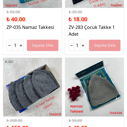
%20 İndirim
%40 İndirim
₺ 50.00
₺ 30.00
₺ 40.00
₺ 18.00
ZP-035 Namaz Takkesi
ZV-283 Çocuk Takke 1
Adet
Sepete Ekle
Sepete Ekle
%25 İndirim
%20 İndirim
₺ 200.00
₺ 50.00