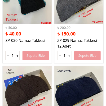
%20 İndirim
%25 İndirim
₺ 50.00
₺ 200.00
₺ 40.00
₺ 150.00
ZP-030 Namaz Takkesi
ZP-029 Namaz Takkesi
12 Adet
Sepete Ekle
Sepete Ekle