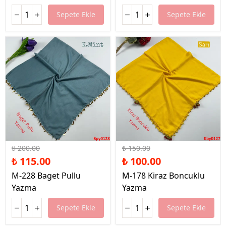
Sepete Ekle
Sepete Ekle
%43 İndirim
%33 İndirim
₺ 200.00
₺ 150.00
₺ 115.00
₺ 100.00
M-228 Baget Pullu
M-178 Kiraz Boncuklu
Yazma
Yazma
Sepete Ekle
Sepete Ekle