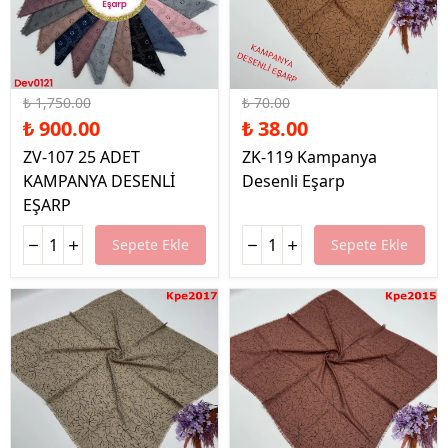
%49 İndirim
%46 İndirim
₺ 1,750.00
₺ 70.00
₺ 900.00
₺ 38.00
ZV-107 25 ADET
ZK-119 Kampanya
KAMPANYA DESENLİ
Desenli Eşarp
EŞARP
Sepete Ekle
Sepete Ekle