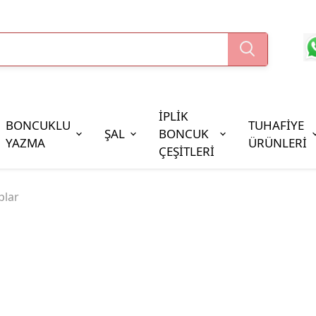
İPLİK
BONCUKLU
TUHAFİYE
ŞAL
BONCUK
YAZMA
ÜRÜNLERİ
ÇEŞİTLERİ
Boncuk Çeşitleri
plar
Oya Pulları
Cezaevi Boncuğu