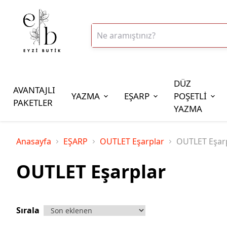
DÜZ
AVANTAJLI
YAZMA
EŞARP
POŞETLİ
PAKETLER
YAZMA
İplik Çeşitleri
Anasayfa
EŞARP
OUTLET Eşarplar
OUTLET Eşar
20gr Altınbaşak Polyester İp
OUTLET Eşarplar
20gr Reyyan Polyester İp
100gr Altınbaşak Polyester İp
350gr Altınbaşak Polyester İp
Sırala