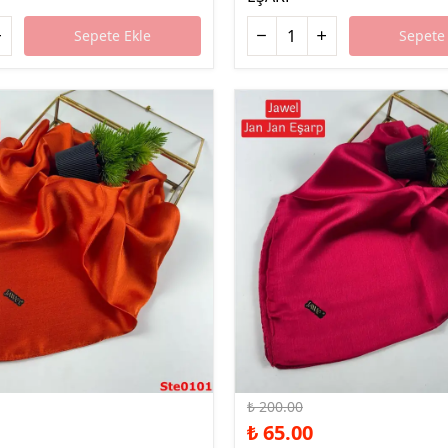
Sepete Ekle
Sepete 
%68 İndirim
₺ 200.00
₺ 65.00