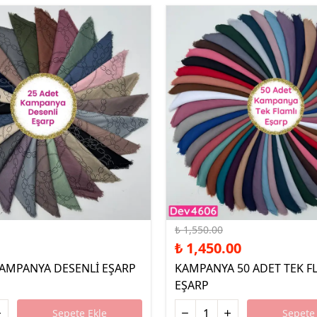
%6 İndirim
₺ 1,550.00
₺ 1,450.00
KAMPANYA DESENLİ EŞARP
KAMPANYA 50 ADET TEK F
EŞARP
Sepete Ekle
Sepete 