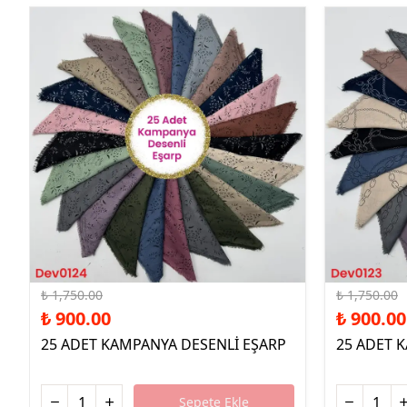
%49 İndirim
%49 İndirim
₺ 1,750.00
₺ 1,750.00
₺ 900.00
₺ 900.00
25 ADET KAMPANYA DESENLİ EŞARP
25 ADET 
Sepete Ekle