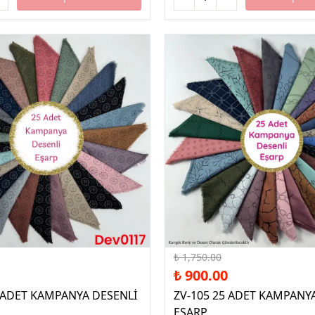
%49 İndirim
₺ 1,750.00
₺ 900.00
5 ADET KAMPANYA DESENLİ
ZV-105 25 ADET KAMPANY
EŞARP