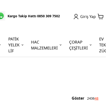
Kargo Takip Hattı 0850 309 7502
Giriş Yap
PATİK
EV
HAC
ÇORAP
YELEK
TEK
MALZEMELERİ
ÇEŞİTLERİ
LİF
ZÜ
Göster
24
36
48