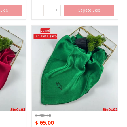
Ekle
Sepete Ekle
%68 İndirim
₺ 200.00
₺ 65.00