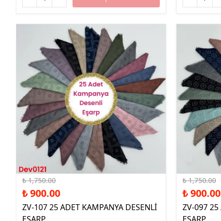
%49 İndirim
%49 İndirim
₺ 1,750.00
₺ 1,750.00
₺ 900.00
₺ 900.00
ZV-107 25 ADET KAMPANYA DESENLİ
ZV-097 2
EŞARP
EŞARP