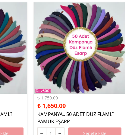
%6 İndirim
₺ 1,750.00
₺ 1,650.00
LAMLI
KAMPANYA.. 50 ADET DÜZ FLAMLI
PAMUK EŞARP
Ekle
Sepete Ekle