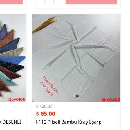
%46 İndirim
₺ 120.00
₺ 65.00
A DESENLİ
J-112 Pliseli Bambu Kraş Eşarp