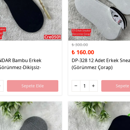
%47 İndirim
₺ 300.00
₺ 160.00
NDAR Bambu Erkek
DP-328 12 Adet Erkek Sne
Görünmez-Dikişsiz-
(Görünmez Çorap)
Sepete Ekle
Sepete 