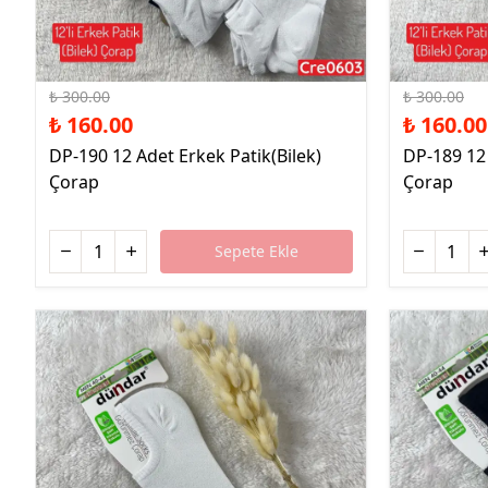
%47 İndirim
%47 İndirim
₺ 300.00
₺ 300.00
₺ 160.00
₺ 160.00
DP-190 12 Adet Erkek Patik(Bilek)
DP-189 12 
Çorap
Çorap
Sepete Ekle