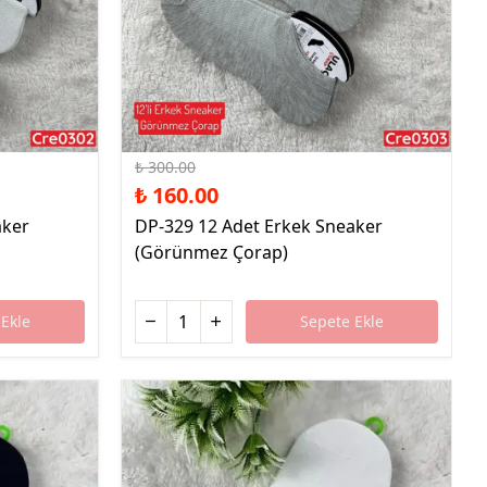
%47 İndirim
₺ 300.00
₺ 160.00
aker
DP-329 12 Adet Erkek Sneaker
(Görünmez Çorap)
Ekle
Sepete Ekle