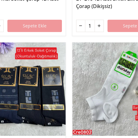
Çorap (Dikişsiz)
Sepete Ekle
Sepete 
%44 İndirim