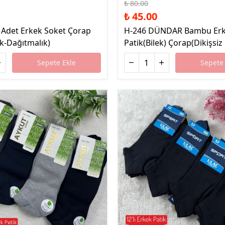
₺ 80.00
₺ 45.00
 Adet Erkek Soket Çorap
H-246 DÜNDAR Bambu Er
k-Dağıtmalık)
Patik(Bilek) Çorap(Dikişsi
Sepete Ekle
Sepete 