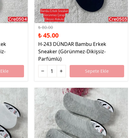
%44 İndirim
₺ 80.00
₺ 45.00
kek
H-243 DÜNDAR Bambu Erkek
iz-
Sneaker (Görünmez-Dikişsiz-
Parfümlü)
Ekle
Sepete Ekle