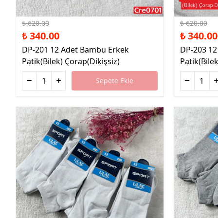
%45 İndirim
%45 İndirim
₺ 620.00
₺ 620.00
₺ 340.00
₺ 340.00
DP-201 12 Adet Bambu Erkek
DP-203 12
Patik(Bilek) Çorap(Dikişsiz)
Patik(Bile
Sepete Ekle