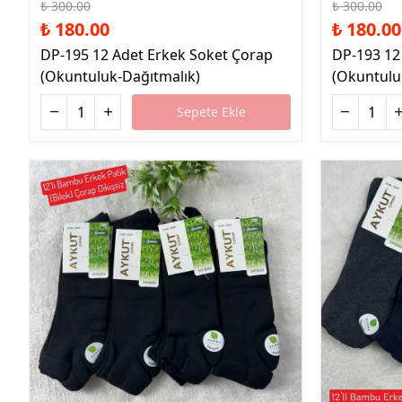
₺ 300.00
₺ 300.00
₺ 180.00
₺ 180.00
DP-195 12 Adet Erkek Soket Çorap
DP-193 12
(Okuntuluk-Dağıtmalık)
(Okuntulu
Sepete Ekle