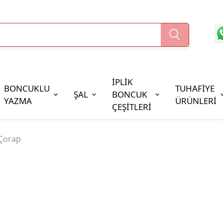
İPLİK
BONCUKLU
TUHAFİYE
ŞAL
BONCUK
YAZMA
ÜRÜNLERİ
ÇEŞİTLERİ
Boncuk Çeşitleri
Çorap
Oya Pulları
Cezaevi Boncuğu