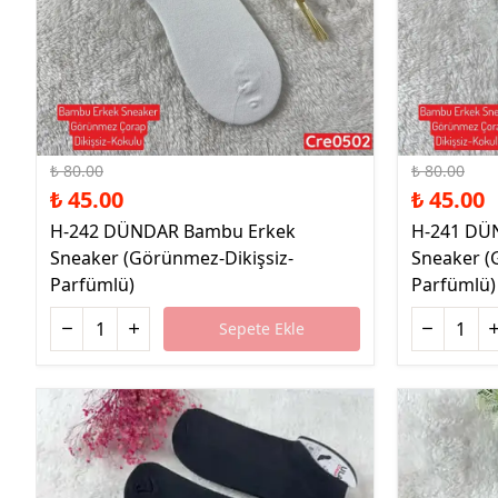
%44 İndirim
%44 İndirim
₺ 80.00
₺ 80.00
₺ 45.00
₺ 45.00
H-242 DÜNDAR Bambu Erkek
H-241 DÜ
Sneaker (Görünmez-Dikişsiz-
Sneaker (
Parfümlü)
Parfümlü)
Sepete Ekle