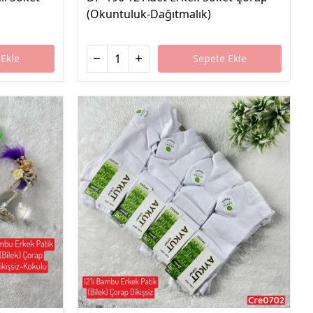
(Okuntuluk-Dağıtmalık)
Ekle
Sepete Ekle
%45 İndirim