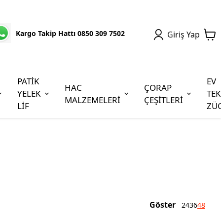
Kargo Takip Hattı 0850 309 7502
Giriş Yap
PATİK
EV
HAC
ÇORAP
YELEK
TEK
MALZEMELERİ
ÇEŞİTLERİ
LİF
ZÜ
Göster
24
36
48