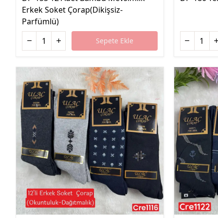
Erkek Soket Çorap(Dikişsiz-
Parfümlü)
Sepete Ekle
%40 İndirim
%40 İndirim