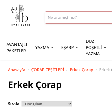
DÜZ
AVANTAJLI
YAZMA
EŞARP
POŞETLİ
PAKETLER
YAZMA
İplik Çeşitleri
Anasayfa
ÇORAP ÇEŞİTLERİ
Erkek Çorap
Erkek 
20gr Altınbaşak Polyester İp
Erkek Çorap
20gr Reyyan Polyester İp
100gr Altınbaşak Polyester İp
350gr Altınbaşak Polyester İp
Sırala