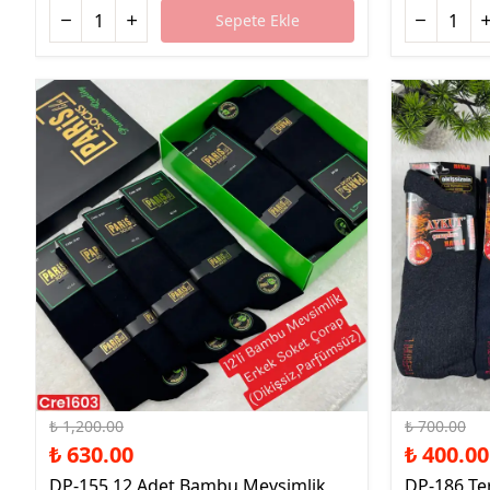
Sepete Ekle
%48 İndirim
%43 İndirim
₺ 1,200.00
₺ 700.00
₺ 630.00
₺ 400.00
DP-155 12 Adet Bambu Mevsimlik
DP-186 Te