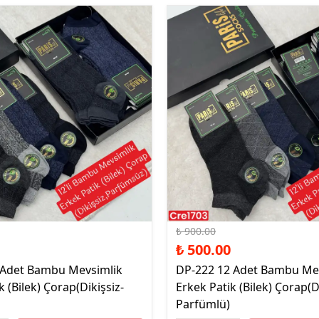
%44 İndirim
₺ 900.00
₺ 500.00
 Adet Bambu Mevsimlik
DP-222 12 Adet Bambu Me
k (Bilek) Çorap(Dikişsiz-
Erkek Patik (Bilek) Çorap(D
Parfümlü)