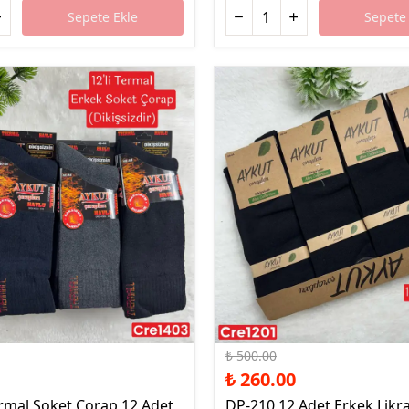
Sepete Ekle
Sepete 
%48 İndirim
₺ 500.00
₺ 260.00
rmal Soket Çorap 12 Adet
DP-210 12 Adet Erkek Likra