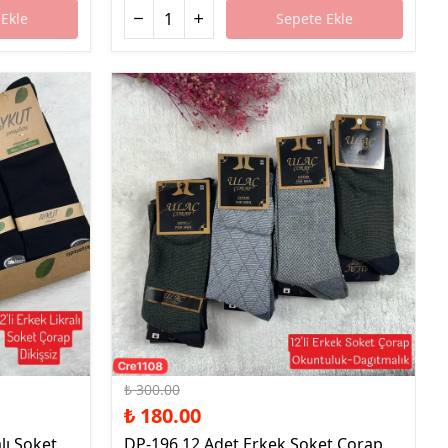
Ekle
Sepete Ekle
%40 İndirim
₺ 300.00
₺ 180.00
lı Soket
DP-196 12 Adet Erkek Soket Çorap