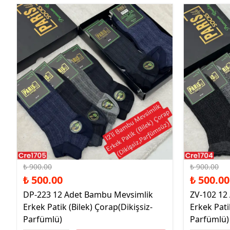
%44 İndirim
%44 İndirim
₺ 900.00
₺ 900.00
₺ 500.00
₺ 500.00
DP-223 12 Adet Bambu Mevsimlik
ZV-102 12
Erkek Patik (Bilek) Çorap(Dikişsiz-
Erkek Pati
Parfümlü)
Parfümlü)