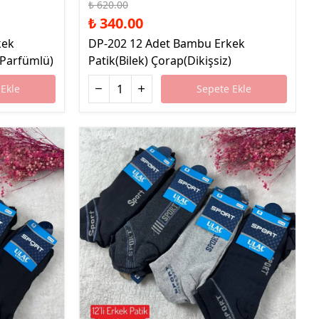
₺ 620.00
₺ 340.00
kek
DP-202 12 Adet Bambu Erkek
z Parfümlü)
Patik(Bilek) Çorap(Dikişsiz)
Ekle
Sepete Ekle