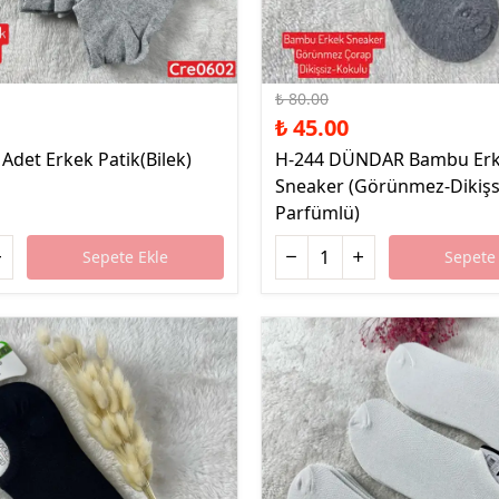
%44 İndirim
₺ 80.00
₺ 45.00
Adet Erkek Patik(Bilek)
H-244 DÜNDAR Bambu Er
Sneaker (Görünmez-Dikişs
Parfümlü)
Sepete Ekle
Sepete 