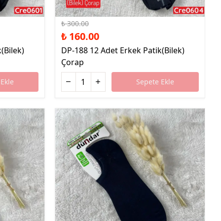
%47 İndirim
₺ 300.00
₺ 160.00
(Bilek)
DP-188 12 Adet Erkek Patik(Bilek)
Çorap
Ekle
Sepete Ekle