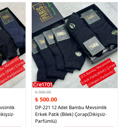
%44 İndirim
₺ 900.00
₺ 500.00
vsimlik
DP-221 12 Adet Bambu Mevsimlik
ikişsiz-
Erkek Patik (Bilek) Çorap(Dikişsiz-
Parfümlü)