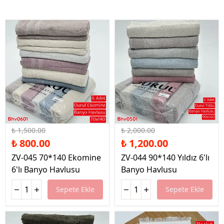
%47 İndirim
%40 İndirim
₺ 1,500.00
₺ 2,000.00
₺ 800.00
₺ 1,200.00
ZV-045 70*140 Ekomine
ZV-044 90*140 Yıldız 6'lı
6'lı Banyo Havlusu
Banyo Havlusu
Sepete Ekle
Sepete Ekle