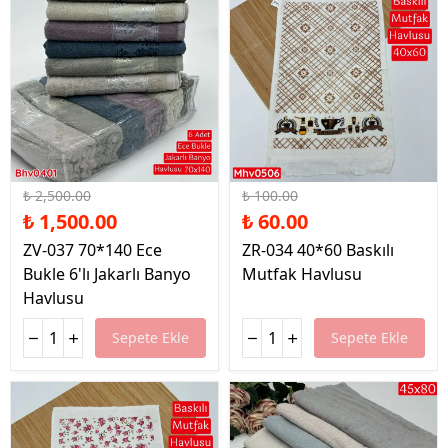
%40 İndirim
%40 İndirim
₺ 2,500.00
₺ 100.00
₺ 1,500.00
₺ 60.00
ZV-037 70*140 Ece
ZR-034 40*60 Baskılı
Bukle 6'lı Jakarlı Banyo
Mutfak Havlusu
Havlusu
Sepete Ekle
Sepete Ekle