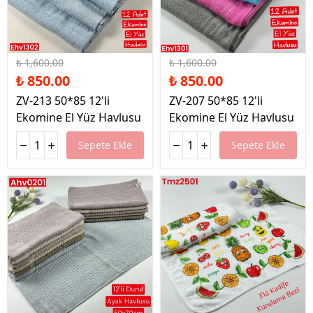
%47 İndirim
%47 İndirim
₺ 1,600.00
₺ 1,600.00
₺ 850.00
₺ 850.00
ZV-213 50*85 12'li
ZV-207 50*85 12'li
Ekomine El Yüz Havlusu
Ekomine El Yüz Havlusu
Sepete Ekle
Sepete Ekle
%46 İndirim
%30 İndirim