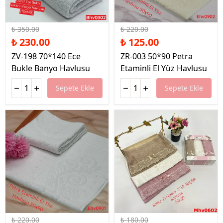
%34 İndirim
%43 İndirim
₺ 350.00
₺ 220.00
₺ 230.00
₺ 125.00
ZV-198 70*140 Ece
ZR-003 50*90 Petra
Bukle Banyo Havlusu
Etaminli El Yüz Havlusu
Sepete Ekle
Sepete Ekle
%43 İndirim
%17 İndirim
₺ 220.00
₺ 180.00