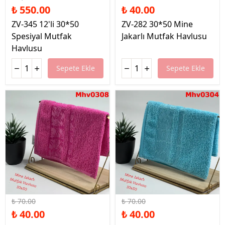
₺ 550.00
₺ 40.00
ZV-345 12'li 30*50
ZV-282 30*50 Mine
Spesiyal Mutfak
Jakarlı Mutfak Havlusu
Havlusu
Sepete Ekle
Sepete Ekle
%43 İndirim
%43 İndirim
₺ 70.00
₺ 70.00
₺ 40.00
₺ 40.00