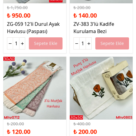
₺ 1,750.00
₺ 200.00
₺ 950.00
₺ 140.00
ZG-059 12'li Durul Ayak
ZV-383 3'lü Kadife
Havlusu (Paspası)
Kurulama Bezi
Sepete Ekle
Sepete Ekle
%40 İndirim
%50 İndirim
₺ 200.00
₺ 400.00
₺ 120.00
₺ 200.00