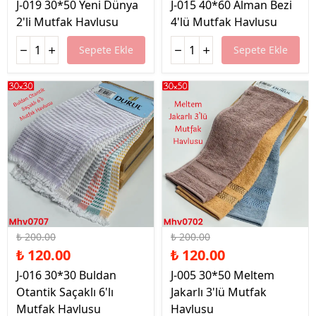
J-019 30*50 Yeni Dünya
J-015 40*60 Alman Bezi
2'li Mutfak Havlusu
4'lü Mutfak Havlusu
Sepete Ekle
Sepete Ekle
%40 İndirim
%40 İndirim
₺ 200.00
₺ 200.00
₺ 120.00
₺ 120.00
J-016 30*30 Buldan
J-005 30*50 Meltem
Otantik Saçaklı 6'lı
Jakarlı 3'lü Mutfak
Mutfak Havlusu
Havlusu