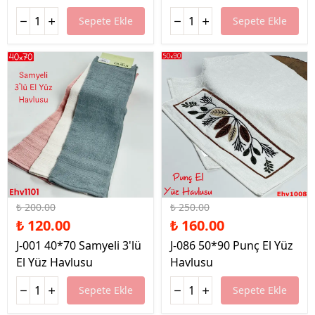
Sepete Ekle
Sepete Ekle
%40 İndirim
%36 İndirim
₺ 200.00
₺ 250.00
₺ 120.00
₺ 160.00
J-001 40*70 Samyeli 3'lü
J-086 50*90 Punç El Yüz
El Yüz Havlusu
Havlusu
Sepete Ekle
Sepete Ekle