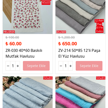
%40 İndirim
%46 İndirim
₺ 100.00
₺ 1,200.00
₺ 60.00
₺ 650.00
ZR-030 40*60 Baskılı
ZV-214 50*85 12'li Paşa
Mutfak Havlusu
El Yüz Havlusu
Sepete Ekle
Sepete Ekle