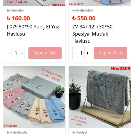
%36 İndirim
%45 İndirim
₺ 250.00
₺ 1,000.00
₺ 160.00
₺ 550.00
J-079 50*90 Punç El Yüz
ZV-347 12'li 30*50
Havlusu
Spesiyal Mutfak
Havlusu
Sepete Ekle
Sepete Ekle
%45 İndirim
%43 İndirim
₺ 1,000.00
₺ 70.00