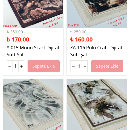
%51 İndirim
%36 İndirim
₺ 350.00
₺ 250.00
₺ 170.00
₺ 160.00
Y-015 Moon Scarf Dijital
ZA-116 Polo Craft Dijital
Soft Şal
Soft Şal
Sepete Ekle
Sepete Ekle