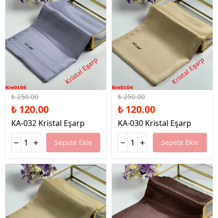
%52 İndirim
%52 İndirim
₺ 250.00
₺ 250.00
₺ 120.00
₺ 120.00
KA-032 Kristal Eşarp
KA-030 Kristal Eşarp
Sepete Ekle
Sepete Ekle