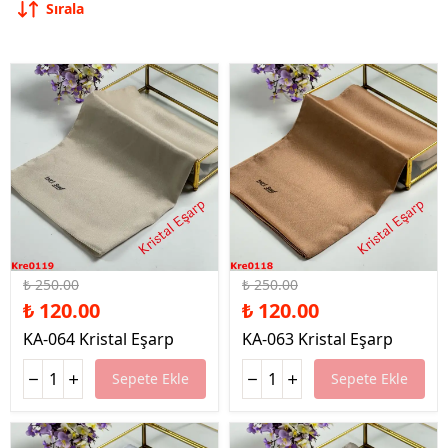
Sırala
%52 İndirim
%52 İndirim
₺ 250.00
₺ 250.00
₺ 120.00
₺ 120.00
KA-064 Kristal Eşarp
KA-063 Kristal Eşarp
Sepete Ekle
Sepete Ekle