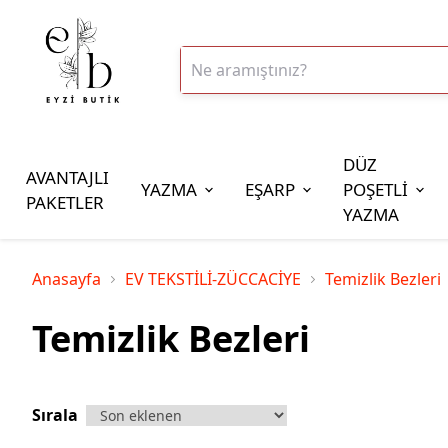
DÜZ
AVANTAJLI
YAZMA
EŞARP
POŞETLİ
PAKETLER
YAZMA
İplik Çeşitleri
Anasayfa
EV TEKSTİLİ-ZÜCCACİYE
Temizlik Bezleri
20gr Altınbaşak Polyester İp
Temizlik Bezleri
20gr Reyyan Polyester İp
100gr Altınbaşak Polyester İp
350gr Altınbaşak Polyester İp
Sırala