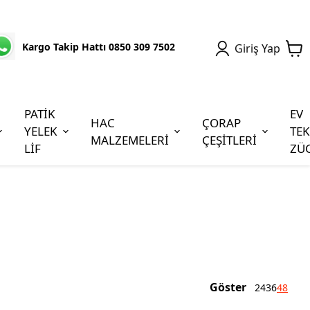
Kargo Takip Hattı 0850 309 7502
Giriş Yap
PATİK
EV
HAC
ÇORAP
YELEK
TEK
MALZEMELERİ
ÇEŞİTLERİ
LİF
ZÜ
Göster
24
36
48