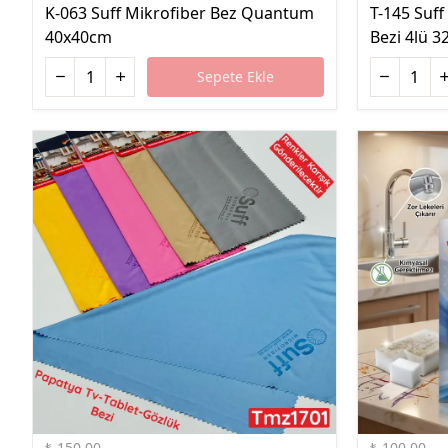
K-063 Suff Mikrofiber Bez Quantum
T-145 Suff
40x40cm
Bezi 4lü 
Sepete Ekle
%33 İndirim
%60 İndirim
₺ 150.00
₺ 100.00