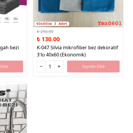
%48 İndirim
₺ 250.00
₺ 130.00
gah bezi
K-047 Silvia mikrofiber bez dekoratif
3'lü 40x60 (Ekonomik)
Ekle
Sepete Ekle