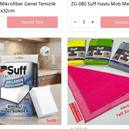
 Mikrofiber Genel Temizlik
ZG-080 Suff Havlu Mob M
32x32cm
Sepete Ekle
Sepete 
%33 İndirim
₺ 150.00