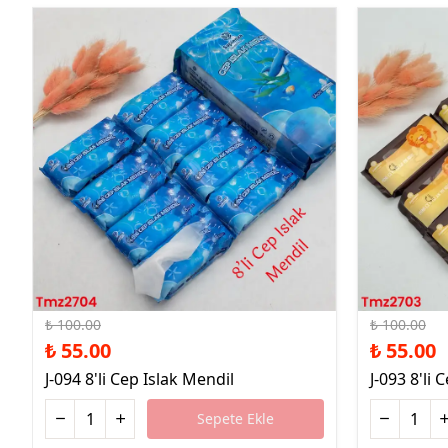
%45 İndirim
%45 İndirim
₺ 100.00
₺ 100.00
₺ 55.00
₺ 55.00
J-094 8'li Cep Islak Mendil
J-093 8'li 
Sepete Ekle