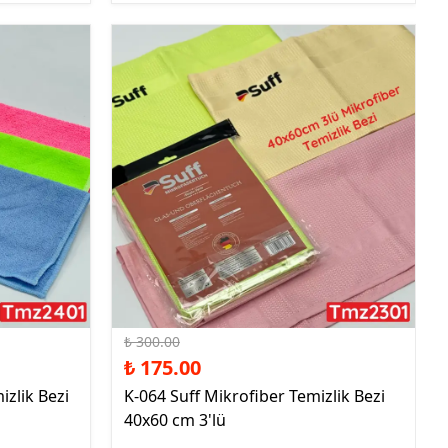
%42 İndirim
₺ 300.00
₺ 175.00
zlik Bezi
K-064 Suff Mikrofiber Temizlik Bezi
40x60 cm 3'lü