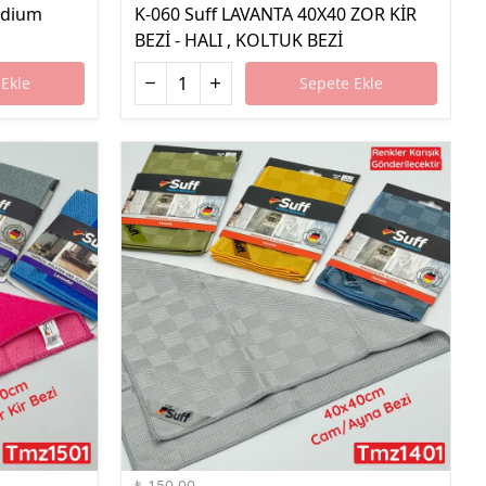
edium
K-060 Suff LAVANTA 40X40 ZOR KİR
BEZİ - HALI , KOLTUK BEZİ
Ekle
Sepete Ekle
%43 İndirim
₺ 150.00