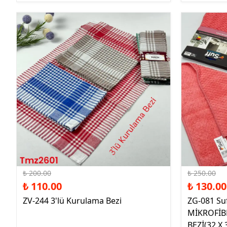
%45 İndirim
%48 İndirim
₺ 200.00
₺ 250.00
₺ 110.00
₺ 130.00
ZV-244 3'lü Kurulama Bezi
ZG-081 Su
MİKROFİB
BEZİ(32 X