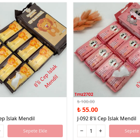
%45 İndirim
₺ 100.00
₺ 55.00
Cep Islak Mendil
J-092 8'li Cep Islak Mendil
Sepete Ekle
Sepete 