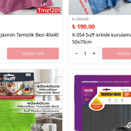
%37 İndirim
₺ 300.00
₺ 190.00
 Jasmin Temizlik Bezi 40x40
K-054 Suff orkide kurulam
50x70cm
Sepete Ekle
Sepete 