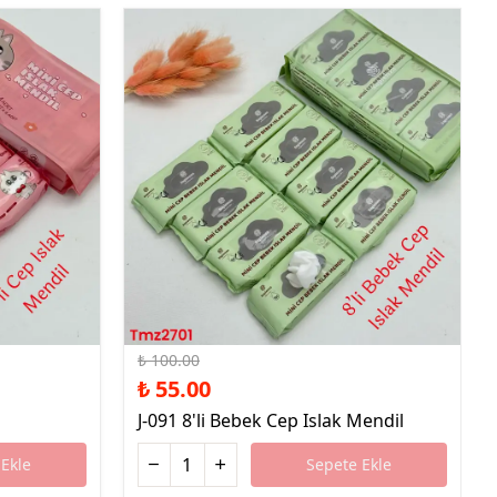
%45 İndirim
₺ 100.00
₺ 55.00
J-091 8'li Bebek Cep Islak Mendil
Ekle
Sepete Ekle