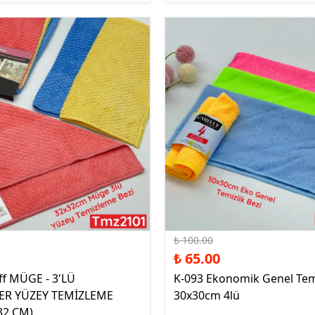
%35 İndirim
₺ 100.00
₺ 65.00
ff MÜGE - 3'LÜ
K-093 Ekonomik Genel Temi
ER YÜZEY TEMİZLEME
30x30cm 4lü
 32 CM)