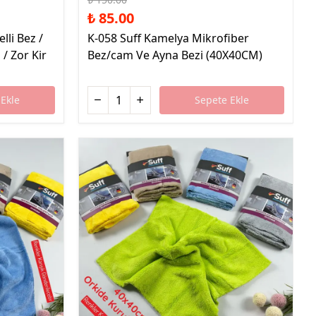
₺ 85.00
elli Bez /
K-058 Suff Kamelya Mikrofiber
 / Zor Kir
Bez/cam Ve Ayna Bezi (40X40CM)
Ekle
Sepete Ekle