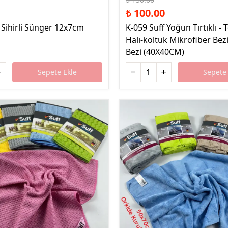
₺ 100.00
 Sihirli Sünger 12x7cm
K-059 Suff Yoğun Tırtıklı - T
Halı-koltuk Mikrofiber Bezi
Bezi (40X40CM)
Sepete Ekle
Sepete 