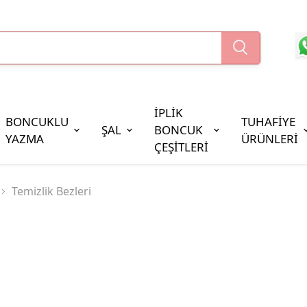
İPLİK
BONCUKLU
TUHAFİYE
ŞAL
BONCUK
YAZMA
ÜRÜNLERİ
ÇEŞİTLERİ
Boncuk Çeşitleri
Temizlik Bezleri
Oya Pulları
Cezaevi Boncuğu