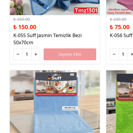
%57 İndirim
%63 İndirim
₺ 350.00
₺ 200.00
₺ 150.00
₺ 75.00
K-055 Suff Jasmin Temizlik Bezi
K-056 Suff
50x70cm
Sepete Ekle