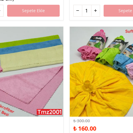
Sepete Ekle
Sepete 
%47 İndirim
₺ 300.00
₺ 160.00