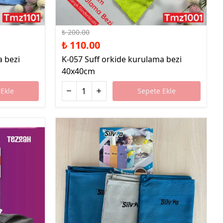
%45 İndirim
₺ 200.00
₺ 110.00
a bezi
K-057 Suff orkide kurulama bezi
40x40cm
Ekle
Sepete Ekle