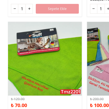
Sepete Ekle
%42 İndirim
%50 İndirim
₺ 120.00
₺ 200.00
₺ 70.00
₺ 100.00