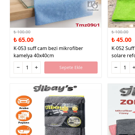
%35 İndirim
%55 İndirim
₺ 100.00
₺ 100.00
₺ 65.00
₺ 45.00
K-053 suff cam bezi mikrofiber
K-052 Suff
kamelya 40x40cm
solare re
Sepete Ekle