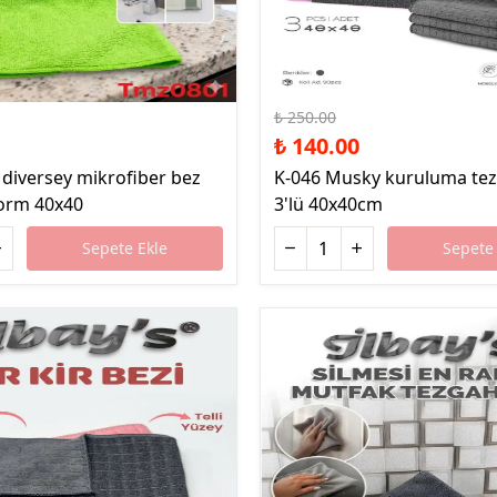
%44 İndirim
₺ 250.00
₺ 140.00
 diversey mikrofiber bez
K-046 Musky kuruluma tez
form 40x40
3'lü 40x40cm
Sepete Ekle
Sepete 