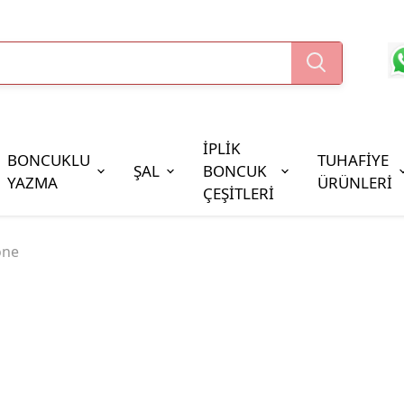
İPLİK
BONCUKLU
TUHAFİYE
ŞAL
BONCUK
YAZMA
ÜRÜNLERİ
ÇEŞİTLERİ
Boncuk Çeşitleri
Bone
Oya Pulları
Cezaevi Boncuğu