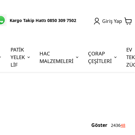
Kargo Takip Hattı 0850 309 7502
Giriş Yap
PATİK
EV
HAC
ÇORAP
YELEK
TEK
MALZEMELERİ
ÇEŞİTLERİ
LİF
ZÜ
Göster
24
36
48