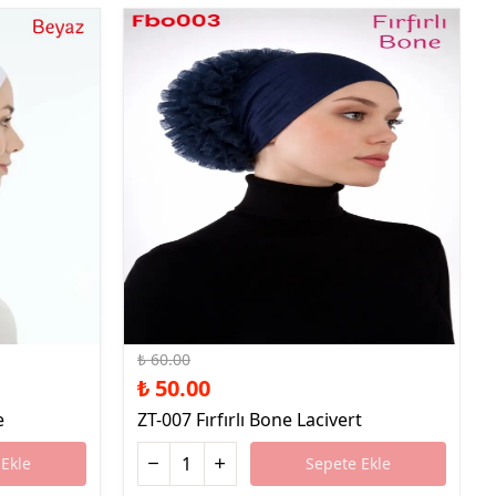
%17 İndirim
₺ 60.00
₺ 50.00
e
ZT-007 Fırfırlı Bone Lacivert
Ekle
Sepete Ekle