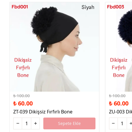
%40 İndirim
%40 İndirim
₺ 100.00
₺ 100.00
₺ 60.00
₺ 60.00
ZT-039 Dikişsiz Fırfırlı Bone
ZU-003 Diki
Sepete Ekle