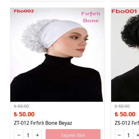
%17 İndirim
%17 İndirim
₺ 60.00
₺ 60.00
₺ 50.00
₺ 50.00
ZT-012 Fırfırlı Bone Beyaz
ZS-012 Fır
Sepete Ekle