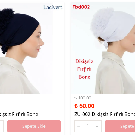
%40 İndirim
₺ 100.00
₺ 60.00
şsiz Fırfırlı Bone
ZU-002 Dikişsiz Fırfırlı Bon
Sepete Ekle
Sepete 