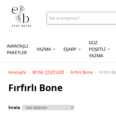
DÜZ
AVANTAJLI
YAZMA
EŞARP
POŞETLİ
PAKETLER
YAZMA
İplik Çeşitleri
Anasayfa
BONE ÇEŞİTLERİ
Fırfırlı Bone
Fırfırlı 
20gr Altınbaşak Polyester İp
Fırfırlı Bone
20gr Reyyan Polyester İp
100gr Altınbaşak Polyester İp
350gr Altınbaşak Polyester İp
Sırala