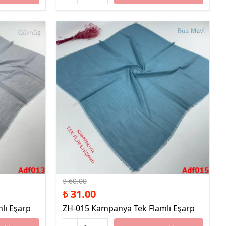
%48 İndirim
₺ 60.00
₺ 31.00
lı Eşarp
ZH-015 Kampanya Tek Flamlı Eşarp