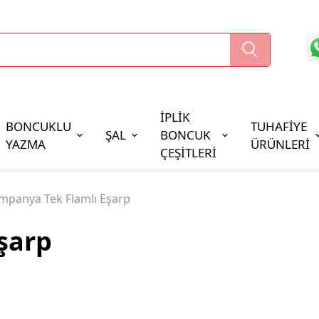
İPLİK
BONCUKLU
TUHAFİYE
ŞAL
BONCUK
YAZMA
ÜRÜNLERİ
ÇEŞİTLERİ
Boncuk Çeşitleri
mpanya Tek Flamlı Eşarp
Oya Pulları
şarp
Cezaevi Boncuğu