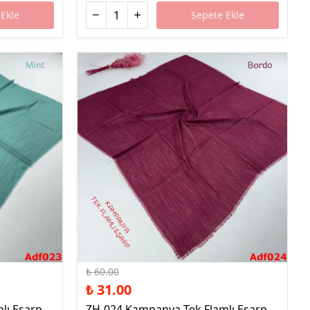
Ekle
Sepete Ekle
%48 İndirim
₺ 60.00
₺ 31.00
lı Eşarp
ZH-024 Kampanya Tek Flamlı Eşarp