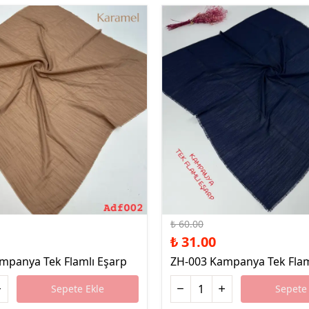
%48 İndirim
₺ 60.00
₺ 31.00
mpanya Tek Flamlı Eşarp
ZH-003 Kampanya Tek Flam
Sepete Ekle
Sepete 