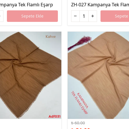
mpanya Tek Flamlı Eşarp
ZH-027 Kampanya Tek Flam
Sepete Ekle
Sepete 
%48 İndirim
₺ 60.00