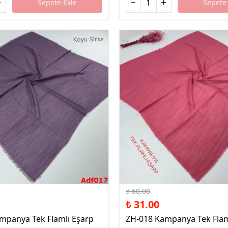
Sepete Ekle
Sepete 
%48 İndirim
₺ 60.00
₺ 31.00
mpanya Tek Flamlı Eşarp
ZH-018 Kampanya Tek Flam