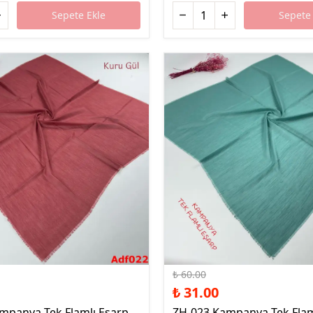
Sepete Ekle
Sepete 
%48 İndirim
₺ 60.00
₺ 31.00
mpanya Tek Flamlı Eşarp
ZH-023 Kampanya Tek Flam