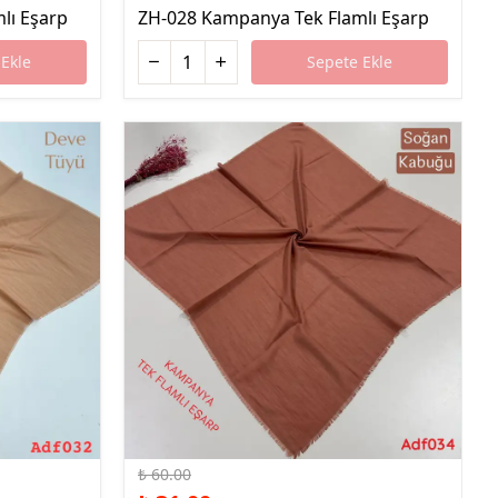
lı Eşarp
ZH-028 Kampanya Tek Flamlı Eşarp
Ekle
Sepete Ekle
%48 İndirim
₺ 60.00