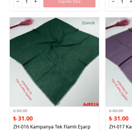
Sepete Ekle
%48 İndirim
%48 İndirim
₺ 60.00
₺ 60.00
₺ 31.00
₺ 31.00
ZH-016 Kampanya Tek Flamlı Eşarp
ZH-017 Ka