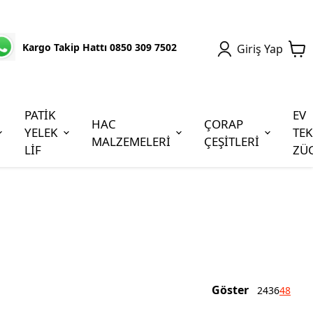
Kargo Takip Hattı 0850 309 7502
Giriş Yap
PATİK
EV
HAC
ÇORAP
YELEK
TEK
MALZEMELERİ
ÇEŞİTLERİ
LİF
ZÜ
Göster
24
36
48