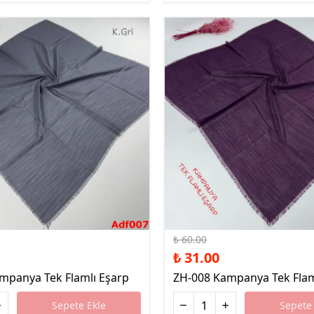
%48 İndirim
₺ 60.00
₺ 31.00
mpanya Tek Flamlı Eşarp
ZH-008 Kampanya Tek Flam
Sepete Ekle
Sepete 