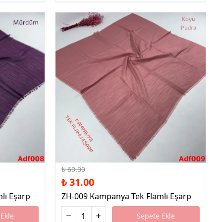
%48 İndirim
₺ 60.00
₺ 31.00
lı Eşarp
ZH-009 Kampanya Tek Flamlı Eşarp
Ekle
Sepete Ekle