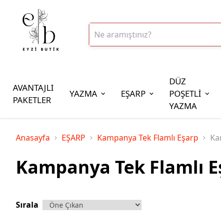
DÜZ
AVANTAJLI
YAZMA
EŞARP
POŞETLİ
PAKETLER
YAZMA
İplik Çeşitleri
Anasayfa
EŞARP
Kampanya Tek Flamlı Eşarp
Ka
20gr Altınbaşak Polyester İp
Kampanya Tek Flamlı E
20gr Reyyan Polyester İp
100gr Altınbaşak Polyester İp
350gr Altınbaşak Polyester İp
Sırala