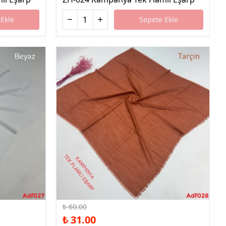
Ekle
Sepete Ekle
%48 İndirim
₺ 60.00
₺ 31.00