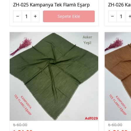
ZH-025 Kampanya Tek Flamlı Eşarp
ZH-026 Ka
Sepete Ekle
%48 İndirim
%48 İndirim
₺ 60.00
₺ 60.00