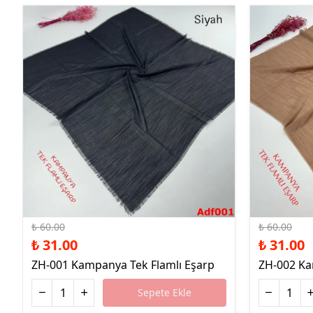
%48 İndirim
%48 İndirim
₺ 60.00
₺ 60.00
₺ 31.00
₺ 31.00
ZH-001 Kampanya Tek Flamlı Eşarp
ZH-002 Ka
Sepete Ekle