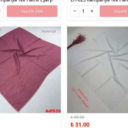
Sepete Ekle
Sepete 
%48 İndirim
₺ 60.00
₺ 31.00