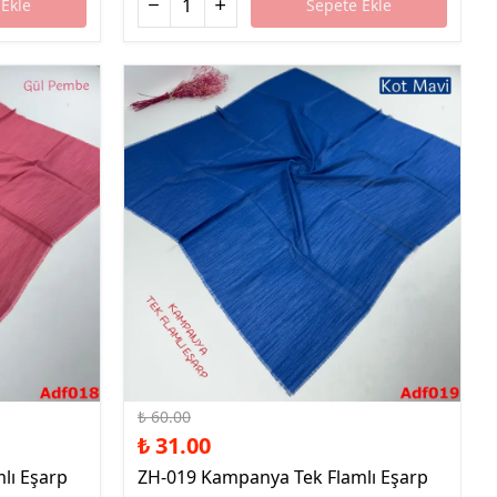
Ekle
Sepete Ekle
%48 İndirim
₺ 60.00
₺ 31.00
lı Eşarp
ZH-019 Kampanya Tek Flamlı Eşarp