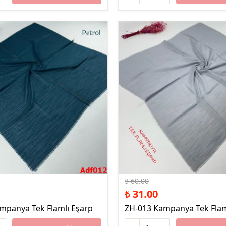
%48 İndirim
₺ 60.00
₺ 31.00
mpanya Tek Flamlı Eşarp
ZH-013 Kampanya Tek Flam