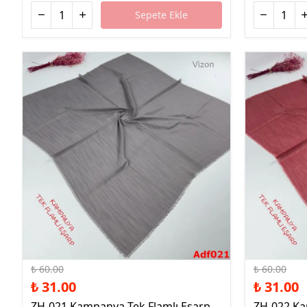
Sepete Ekle
%48 İndirim
%48 İndirim
₺ 60.00
₺ 60.00
₺ 31.00
₺ 31.00
ZH-021 Kampanya Tek Flamlı Eşarp
ZH-022 Ka