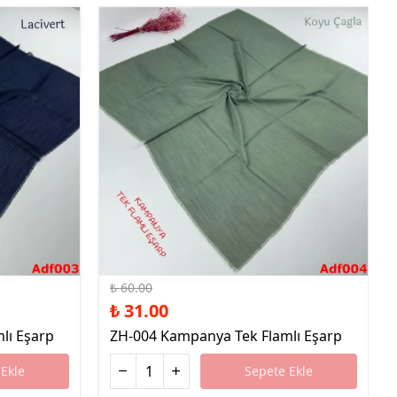
%48 İndirim
₺ 60.00
₺ 31.00
lı Eşarp
ZH-004 Kampanya Tek Flamlı Eşarp
Ekle
Sepete Ekle