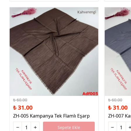
%48 İndirim
%48 İndirim
₺ 60.00
₺ 60.00
₺ 31.00
₺ 31.00
ZH-005 Kampanya Tek Flamlı Eşarp
ZH-007 Ka
Sepete Ekle