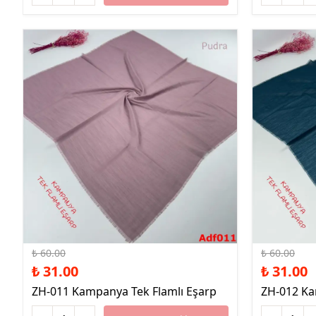
%48 İndirim
%48 İndirim
₺ 60.00
₺ 60.00
₺ 31.00
₺ 31.00
ZH-011 Kampanya Tek Flamlı Eşarp
ZH-012 Ka