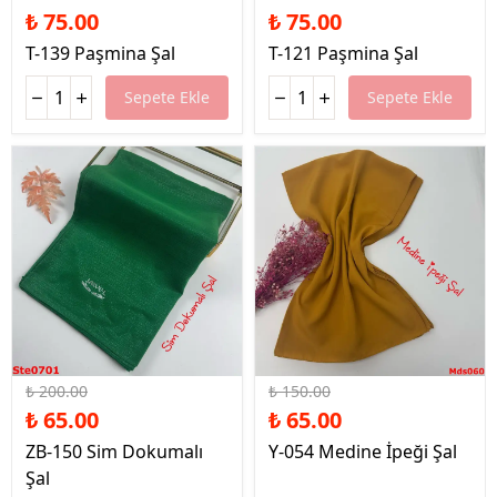
₺ 75.00
₺ 75.00
T-139 Paşmina Şal
T-121 Paşmina Şal
Sepete Ekle
Sepete Ekle
%68 İndirim
%57 İndirim
₺ 200.00
₺ 150.00
₺ 65.00
₺ 65.00
ZB-150 Sim Dokumalı
Y-054 Medine İpeği Şal
Şal