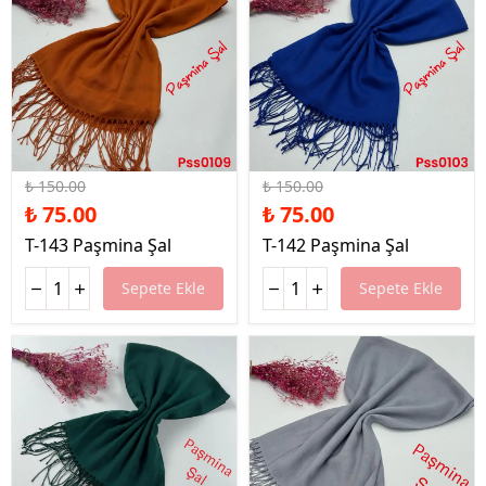
%50 İndirim
%50 İndirim
₺ 150.00
₺ 150.00
₺ 75.00
₺ 75.00
T-143 Paşmina Şal
T-142 Paşmina Şal
Sepete Ekle
Sepete Ekle