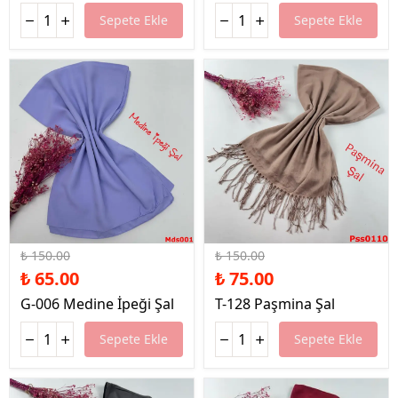
Sepete Ekle
Sepete Ekle
%57 İndirim
%50 İndirim
₺ 150.00
₺ 150.00
₺ 65.00
₺ 75.00
G-006 Medine İpeği Şal
T-128 Paşmina Şal
Sepete Ekle
Sepete Ekle