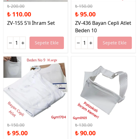
₺ 200.00
₺ 150.00
₺ 110.00
₺ 95.00
ZV-155 5'li İhram Set
ZV-436 Bayan Cepli Atlet
Beden 10
Sepete Ekle
Sepete Ekle
%37 İndirim
%31 İndirim
₺ 150.00
₺ 130.00
₺ 95.00
₺ 90.00