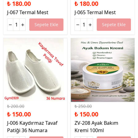
₺ 180.00
₺ 180.00
J-067 Termal Mest
J-065 Termal Mest
Sepete Ekle
Sepete Ekle
%25 İndirim
%40 İndirim
₺ 200.00
₺ 250.00
₺ 150.00
₺ 150.00
J-006 Kaydırmaz Tavaf
ZV-208 Ayak Bakım
Patiği 36 Numara
Kremi 100ml