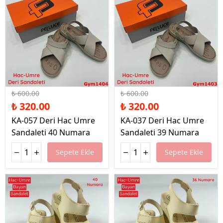
%47 İndirim
%47 İndirim
₺ 600.00
₺ 600.00
₺ 320.00
₺ 320.00
KA-057 Deri Hac Umre
KA-037 Deri Hac Umre
Sandaleti 40 Numara
Sandaleti 39 Numara
Sepete Ekle
Sepete Ekle