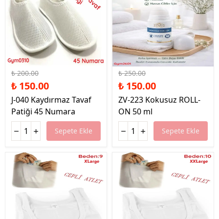
%25 İndirim
%40 İndirim
₺ 200.00
₺ 250.00
₺ 150.00
₺ 150.00
J-040 Kaydırmaz Tavaf
ZV-223 Kokusuz ROLL-
Patiği 45 Numara
ON 50 ml
Sepete Ekle
Sepete Ekle