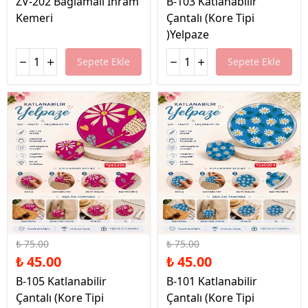
ZV-202 Bağlamalı İhram
B-103 Katlanabilir
Kemeri
Çantalı (Kore Tipi
)Yelpaze
Sepete Ekle
Sepete Ekle
%40 İndirim
%40 İndirim
₺ 75.00
₺ 75.00
₺ 45.00
₺ 45.00
B-105 Katlanabilir
B-101 Katlanabilir
Çantalı (Kore Tipi
Çantalı (Kore Tipi