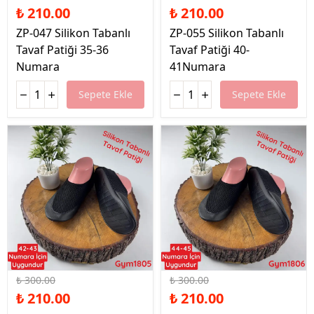
₺ 210.00
₺ 210.00
ZP-047 Silikon Tabanlı
ZP-055 Silikon Tabanlı
Tavaf Patiği 35-36
Tavaf Patiği 40-
Numara
41Numara
Sepete Ekle
Sepete Ekle
%30 İndirim
%30 İndirim
₺ 300.00
₺ 300.00
₺ 210.00
₺ 210.00