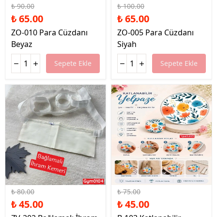
₺ 90.00
₺ 100.00
₺ 65.00
₺ 65.00
ZO-010 Para Cüzdanı
ZO-005 Para Cüzdanı
Beyaz
Siyah
Sepete Ekle
Sepete Ekle
%44 İndirim
%40 İndirim
₺ 80.00
₺ 75.00
₺ 45.00
₺ 45.00