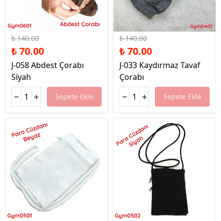
%50 İndirim
%50 İndirim
₺ 140.00
₺ 140.00
₺ 70.00
₺ 70.00
J-058 Abdest Çorabı
J-033 Kaydırmaz Tavaf
Siyah
Çorabı
Sepete Ekle
Sepete Ekle
%28 İndirim
%35 İndirim