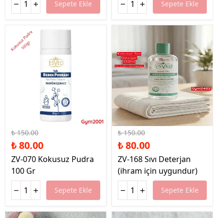
Sepete Ekle
Sepete Ekle
%47 İndirim
%47 İndirim
₺ 150.00
₺ 150.00
₺ 80.00
₺ 80.00
ZV-070 Kokusuz Pudra
ZV-168 Sıvı Deterjan
100 Gr
(ihram için uygundur)
Sepete Ekle
Sepete Ekle