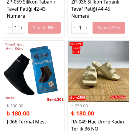
ZP-059 Silikon Tabanlı
ZP-036 Silikon Tabanlı
Tavaf Patiği 42-43
Tavaf Patiği 44-45
Numara
Numara
Sepete Ekle
Sepete Ekle
%40 İndirim
%28 İndirim
₺ 300.00
₺ 250.00
₺ 180.00
₺ 180.00
J-066 Termal Mest
RA-049 Hac Umre Kadın
Terlik 36 NO