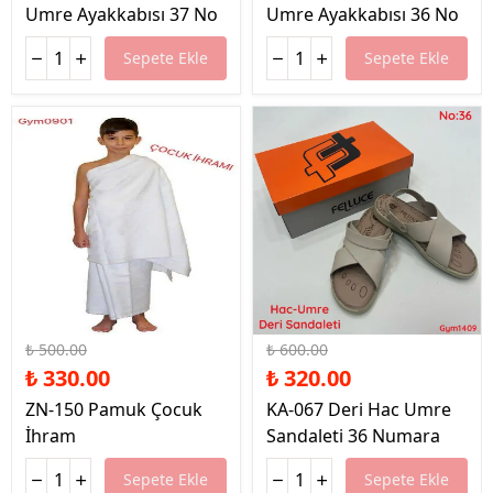
Umre Ayakkabısı 37 No
Umre Ayakkabısı 36 No
Sepete Ekle
Sepete Ekle
%34 İndirim
%47 İndirim
₺ 500.00
₺ 600.00
₺ 330.00
₺ 320.00
ZN-150 Pamuk Çocuk
KA-067 Deri Hac Umre
İhram
Sandaleti 36 Numara
Sepete Ekle
Sepete Ekle