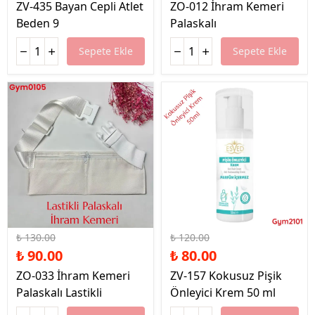
ZV-435 Bayan Cepli Atlet
ZO-012 İhram Kemeri
Beden 9
Palaskalı
Sepete Ekle
Sepete Ekle
%31 İndirim
%33 İndirim
₺ 130.00
₺ 120.00
₺ 90.00
₺ 80.00
ZO-033 İhram Kemeri
ZV-157 Kokusuz Pişik
Palaskalı Lastikli
Önleyici Krem 50 ml