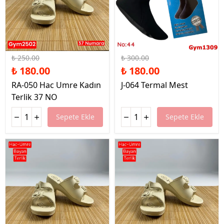
%28 İndirim
%40 İndirim
₺ 250.00
₺ 300.00
₺ 180.00
₺ 180.00
RA-050 Hac Umre Kadın
J-064 Termal Mest
Terlik 37 NO
Sepete Ekle
Sepete Ekle