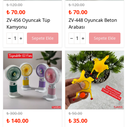
₺ 120.00
₺ 120.00
₺ 70.00
₺ 70.00
ZV-456 Oyuncak Tüp
ZV-448 Oyuncak Beton
Kamyonu
Arabası
Sepete Ekle
Sepete Ekle
%53 İndirim
%30 İndirim
₺ 300.00
₺ 50.00
₺ 140.00
₺ 35.00