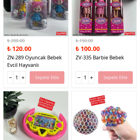
%40 İndirim
%33 İndirim
₺ 200.00
₺ 150.00
₺ 120.00
₺ 100.00
ZN-289 Oyuncak Bebek
ZV-335 Barbie Bebek
Evcil Hayvanlı
Sepete Ekle
Sepete Ekle