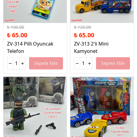
%35 İndirim
%46 İndirim
₺ 100.00
₺ 120.00
₺ 65.00
₺ 65.00
ZV-314 Pilli Oyuncak
ZV-313 2'li Mini
Telefon
Kamyonet
Sepete Ekle
Sepete Ekle
%42 İndirim
%42 İndirim