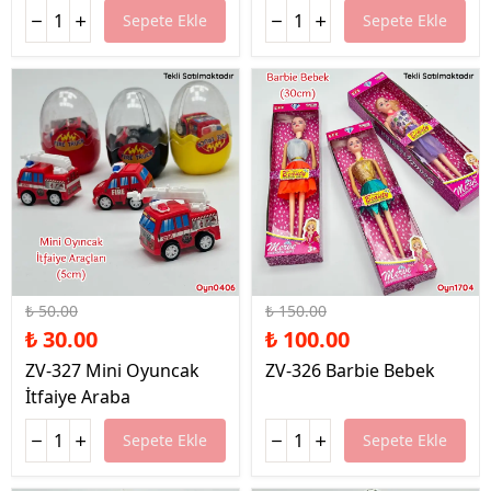
Sepete Ekle
Sepete Ekle
%40 İndirim
%33 İndirim
₺ 50.00
₺ 150.00
₺ 30.00
₺ 100.00
ZV-327 Mini Oyuncak
ZV-326 Barbie Bebek
İtfaiye Araba
Sepete Ekle
Sepete Ekle