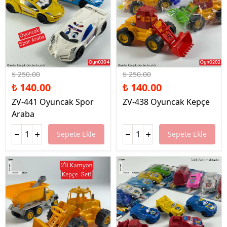
%44 İndirim
%44 İndirim
₺ 250.00
₺ 250.00
₺ 140.00
₺ 140.00
ZV-441 Oyuncak Spor
ZV-438 Oyuncak Kepçe
Araba
Sepete Ekle
Sepete Ekle