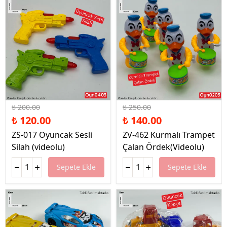
%40 İndirim
%44 İndirim
₺ 200.00
₺ 250.00
₺ 120.00
₺ 140.00
ZS-017 Oyuncak Sesli
ZV-462 Kurmalı Trampet
Silah (videolu)
Çalan Ördek(Videolu)
Sepete Ekle
Sepete Ekle