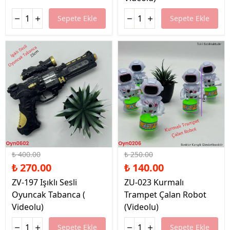
Sepete Ekle
Sepete Ekle
%33 İndirim
%44 İndirim
₺ 400.00
₺ 250.00
₺ 270.00
₺ 140.00
ZV-197 Işıklı Sesli
ZU-023 Kurmalı
Oyuncak Tabanca (
Trampet Çalan Robot
Videolu)
(Videolu)
Sepete Ekle
Sepete Ekle