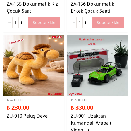
ZA-155 Dokunmatik Kız
ZA-156 Dokunmatik
Çocuk Saati
Erkek Çocuk Saati
Sepete Ekle
Sepete Ekle
%43 İndirim
%34 İndirim
₺ 400.00
₺ 500.00
₺ 230.00
₺ 330.00
ZU-010 Peluş Deve
ZU-001 Uzaktan
Kumandalı Araba (
Videolu)