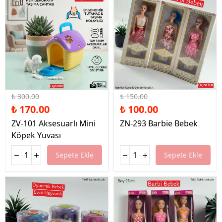
%43 İndirim
%33 İndirim
₺ 300.00
₺ 150.00
₺ 170.00
₺ 100.00
ZV-101 Aksesuarlı Mini
ZN-293 Barbie Bebek
Köpek Yuvası
Sepete Ekle
Sepete Ekle