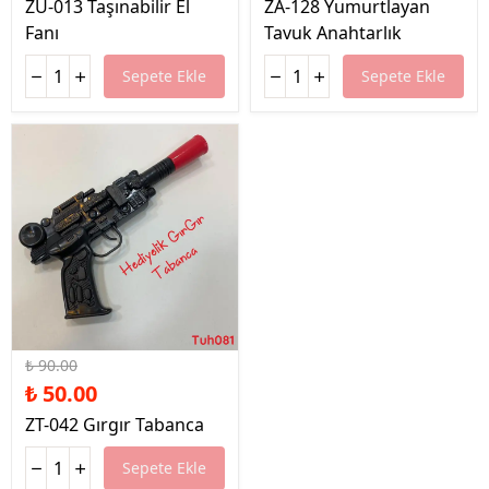
ZU-013 Taşınabilir El
ZA-128 Yumurtlayan
Fanı
Tavuk Anahtarlık
Sepete Ekle
Sepete Ekle
%44 İndirim
₺ 90.00
₺ 50.00
ZT-042 Gırgır Tabanca
Sepete Ekle