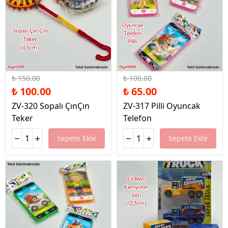
%33 İndirim
%35 İndirim
₺ 150.00
₺ 100.00
₺ 100.00
₺ 65.00
ZV-320 Sopalı ÇınÇın
ZV-317 Pilli Oyuncak
Teker
Telefon
Sepete Ekle
Sepete Ekle