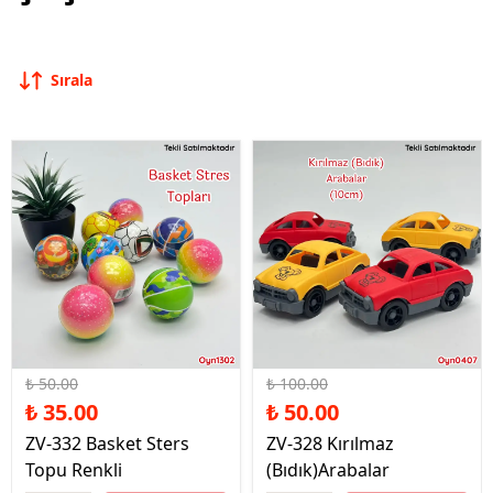
Sırala
%30 İndirim
%50 İndirim
₺ 50.00
₺ 100.00
₺ 35.00
₺ 50.00
ZV-332 Basket Sters
ZV-328 Kırılmaz
Topu Renkli
(Bıdık)Arabalar