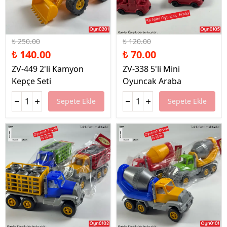
%44 İndirim
%42 İndirim
₺ 250.00
₺ 120.00
₺ 140.00
₺ 70.00
ZV-449 2'li Kamyon
ZV-338 5'li Mini
Kepçe Seti
Oyuncak Araba
Sepete Ekle
Sepete Ekle
%42 İndirim
%42 İndirim