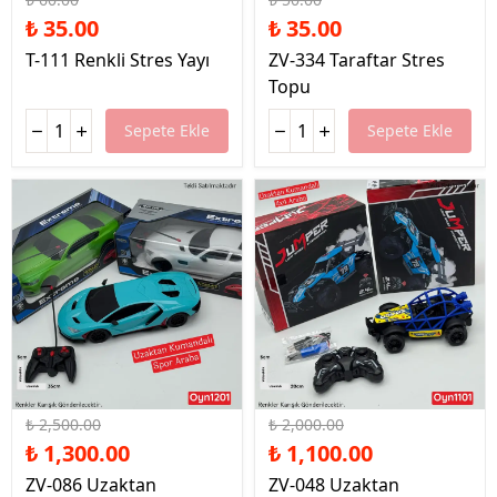
₺ 35.00
₺ 35.00
T-111 Renkli Stres Yayı
ZV-334 Taraftar Stres
Topu
Sepete Ekle
Sepete Ekle
%48 İndirim
%45 İndirim
₺ 2,500.00
₺ 2,000.00
₺ 1,300.00
₺ 1,100.00
ZV-086 Uzaktan
ZV-048 Uzaktan