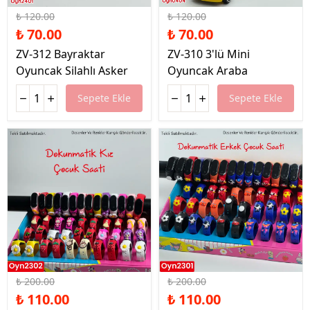
₺ 120.00
₺ 120.00
₺ 70.00
₺ 70.00
ZV-312 Bayraktar
ZV-310 3'lü Mini
Oyuncak Silahlı Asker
Oyuncak Araba
Sepete Ekle
Sepete Ekle
%45 İndirim
%45 İndirim
₺ 200.00
₺ 200.00
₺ 110.00
₺ 110.00