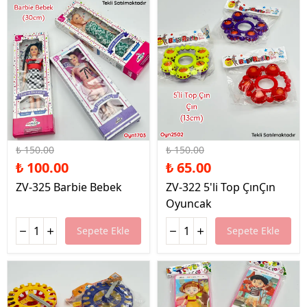
%33 İndirim
%57 İndirim
₺ 150.00
₺ 150.00
₺ 100.00
₺ 65.00
ZV-325 Barbie Bebek
ZV-322 5'li Top ÇınÇın
Oyuncak
Sepete Ekle
Sepete Ekle