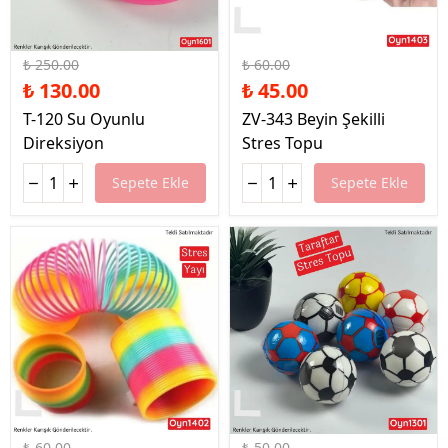
%48 İndirim
%25 İndirim
₺ 250.00
₺ 60.00
₺ 130.00
₺ 45.00
T-120 Su Oyunlu
ZV-343 Beyin Şekilli
Direksiyon
Stres Topu
Sepete Ekle
Sepete Ekle
%42 İndirim
%30 İndirim
₺ 60.00
₺ 50.00