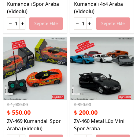
Kumandalı Spor Araba
Kumandalı 4x4 Araba
(Videolu)
(Videolu)
Sepete Ekle
Sepete Ekle
%45 İndirim
%43 İndirim
₺ 1,000.00
₺ 350.00
₺ 550.00
₺ 200.00
ZV-469 Kumandalı Spor
ZV-460 Metal Lüx Mini
Araba (Videolu)
Spor Araba