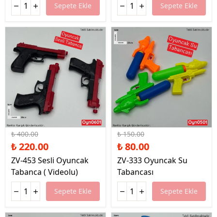
Sepete Ekle
Sepete Ekle
%45 İndirim
%47 İndirim
₺ 400.00
₺ 150.00
₺ 220.00
₺ 80.00
ZV-453 Sesli Oyuncak
ZV-333 Oyuncak Su
Tabanca ( Videolu)
Tabancası
Sepete Ekle
Sepete Ekle