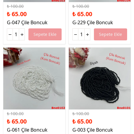
₺ 100.00
₺ 100.00
₺ 65.00
₺ 65.00
G-047 Çile Boncuk
G-229 Çile Boncuk
Sepete Ekle
Sepete Ekle
%35 İndirim
%35 İndirim
₺ 100.00
₺ 100.00
₺ 65.00
₺ 65.00
G-061 Çile Boncuk
G-003 Çile Boncuk