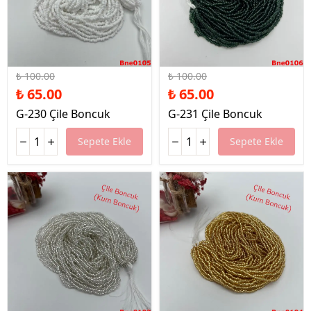
%35 İndirim
%35 İndirim
₺ 100.00
₺ 100.00
₺ 65.00
₺ 65.00
G-230 Çile Boncuk
G-231 Çile Boncuk
Sepete Ekle
Sepete Ekle
%35 İndirim
%35 İndirim