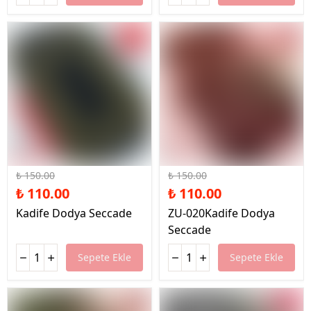
%27 İndirim
%27 İndirim
₺ 150.00
₺ 150.00
₺ 110.00
₺ 110.00
Kadife Dodya Seccade
ZU-020Kadife Dodya
Seccade
Sepete Ekle
Sepete Ekle