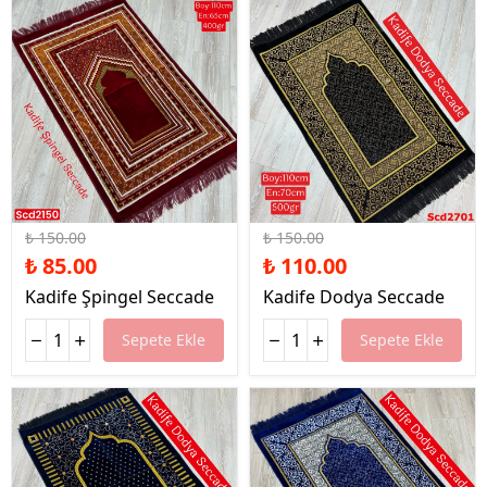
%43 İndirim
%27 İndirim
₺ 150.00
₺ 150.00
₺ 85.00
₺ 110.00
Kadife Şpingel Seccade
Kadife Dodya Seccade
Sepete Ekle
Sepete Ekle