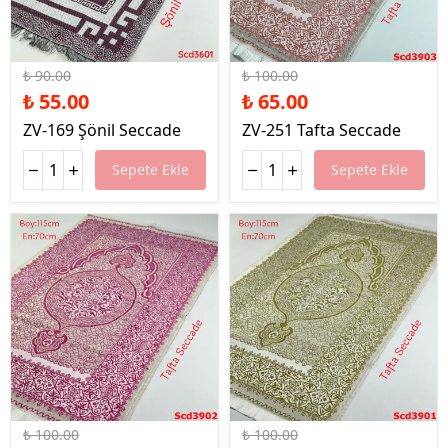
%39 İndirim
%35 İndirim
₺ 90.00
₺ 100.00
₺ 55.00
₺ 65.00
ZV-169 Şönil Seccade
ZV-251 Tafta Seccade
Sepete Ekle
Sepete Ekle
%35 İndirim
%35 İndirim
₺ 100.00
₺ 100.00