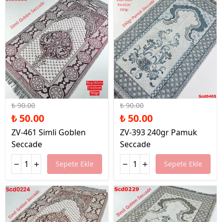
%44 İndirim
%44 İndirim
₺ 90.00
₺ 90.00
₺ 50.00
₺ 50.00
ZV-461 Simli Goblen
ZV-393 240gr Pamuk
Seccade
Seccade
Sepete Ekle
Sepete Ekle