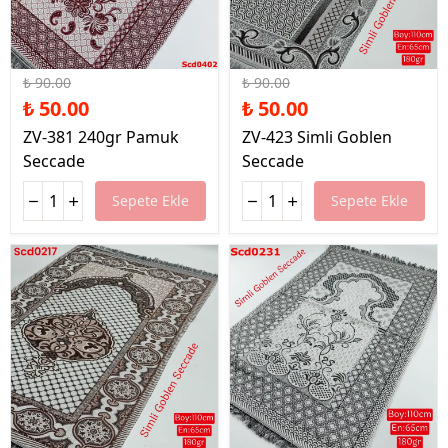
%44 İndirim
%44 İndirim
₺ 90.00
₺ 90.00
₺ 50.00
₺ 50.00
ZV-381 240gr Pamuk
ZV-423 Simli Goblen
Seccade
Seccade
Sepete Ekle
Sepete Ekle
%44 İndirim
%44 İndirim