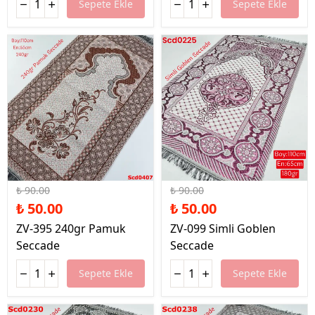
Sepete Ekle
Sepete Ekle
%44 İndirim
%44 İndirim
₺ 90.00
₺ 90.00
₺ 50.00
₺ 50.00
ZV-395 240gr Pamuk
ZV-099 Simli Goblen
Seccade
Seccade
Sepete Ekle
Sepete Ekle