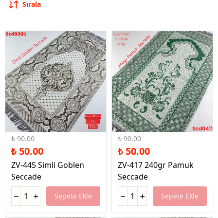
Sırala
%44 İndirim
%44 İndirim
₺ 90.00
₺ 90.00
₺ 50.00
₺ 50.00
ZV-445 Simli Goblen
ZV-417 240gr Pamuk
Seccade
Seccade
Sepete Ekle
Sepete Ekle