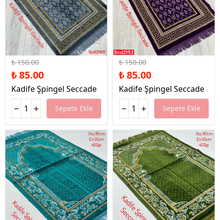
%43 İndirim
%43 İndirim
₺ 150.00
₺ 150.00
₺ 85.00
₺ 85.00
Kadife Şpingel Seccade
Kadife Şpingel Seccade
Sepete Ekle
Sepete Ekle