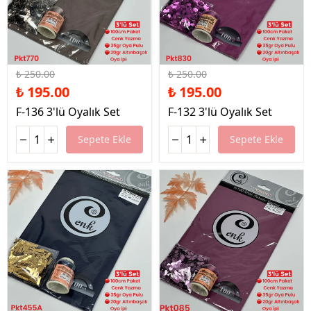
%22 İndirim
%22 İndirim
₺ 250.00
₺ 250.00
₺ 195.00
₺ 195.00
F-136 3'lü Oyalık Set
F-132 3'lü Oyalık Set
Sepete Ekle
Sepete Ekle
%22 İndirim
%22 İndirim