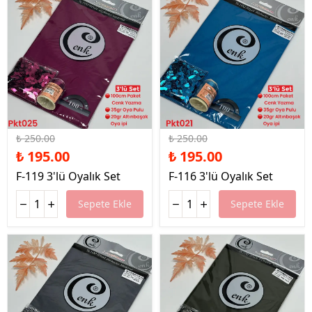
%22 İndirim
%22 İndirim
₺ 250.00
₺ 250.00
₺ 195.00
₺ 195.00
F-119 3'lü Oyalık Set
F-116 3'lü Oyalık Set
Sepete Ekle
Sepete Ekle