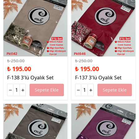
%22 İndirim
%22 İndirim
₺ 250.00
₺ 250.00
₺ 195.00
₺ 195.00
F-138 3'lü Oyalık Set
F-137 3'lü Oyalık Set
Sepete Ekle
Sepete Ekle