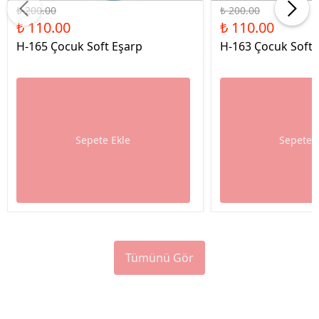
₺ 200.00
₺ 200.00
₺ 110.00
₺ 110.00
H-165 Çocuk Soft Eşarp
H-163 Çocuk Soft 
Sepete Ekle
Sepete 
Tümünü Gör