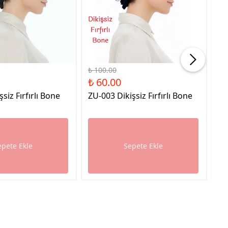
%40 İndirim
%40
₺ 100.00
₺ 
₺ 60.00
₺ 
şsiz Fırfırlı Bone
ZU-003 Dikişsiz Fırfırlı Bone
ZU
epete Ekle
Sepete Ekle