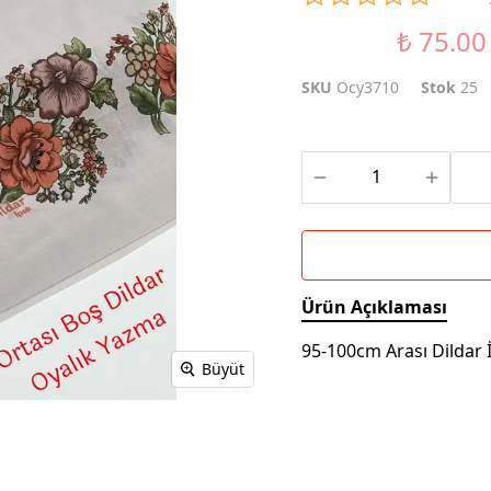
₺ 75.00
%46 İndirim
SKU
Ocy3710
Stok
25
Ürün Açıklaması
95-100cm Arası Dildar 
Büyüt