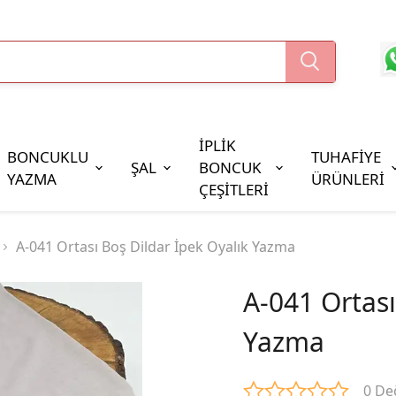
İPLİK
BONCUKLU
TUHAFİYE
ŞAL
BONCUK
YAZMA
ÜRÜNLERİ
ÇEŞİTLERİ
Boncuk Çeşitleri
A-041 Ortası Boş Dildar İpek Oyalık Yazma
Oya Pulları
Cezaevi Boncuğu
A-041 Ortası
Yazma
0 De