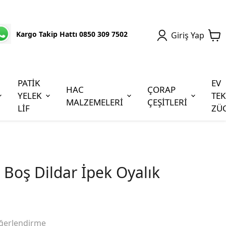
Kargo Takip Hattı 0850 309 7502
Giriş Yap
PATİK
EV
HAC
ÇORAP
YELEK
TEK
MALZEMELERİ
ÇEŞİTLERİ
LİF
ZÜ
 Boş Dildar İpek Oyalık
ğerlendirme