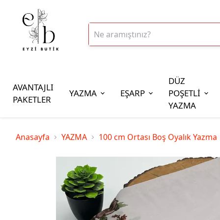
DÜZ
AVANTAJLI
YAZMA
EŞARP
POŞETLİ
PAKETLER
YAZMA
İplik Çeşitleri
Anasayfa
YAZMA
100 cm Ortası Boş Oyalık Yazma
20gr Altınbaşak Polyester İp
20gr Reyyan Polyester İp
100gr Altınbaşak Polyester İp
350gr Altınbaşak Polyester İp