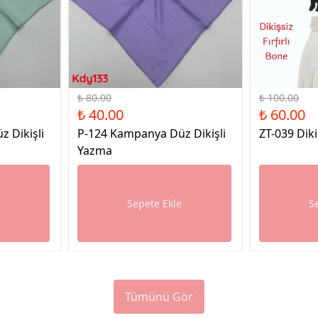
%50 İndirim
%40 İndirim
₺ 80.00
₺ 100.00
₺ 40.00
₺ 60.00
 Dikişli
P-124 Kampanya Düz Dikişli
ZT-039 Diki
Yazma
e
Sepete Ekle
S
Tümünü Gör