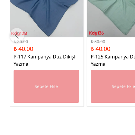
%50 İndirim
%50 İndirim
₺ 80.00
₺ 80.00
₺ 40.00
₺ 40.00
P-117 Kampanya Düz Dikişli
P-125 Kampanya Düz
Yazma
Yazma
Sepete Ekle
Sepete Ekl