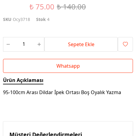
₺ 75.00
₺ 140.00
%46 İndirim
SKU
Ocy3718
Stok
4
Sepete Ekle
Whatsapp
Ürün Açıklaması
95-100cm Arası Dildar İpek Ortası Boş Oyalık Yazma
Müşteri Değerlendirmeleri