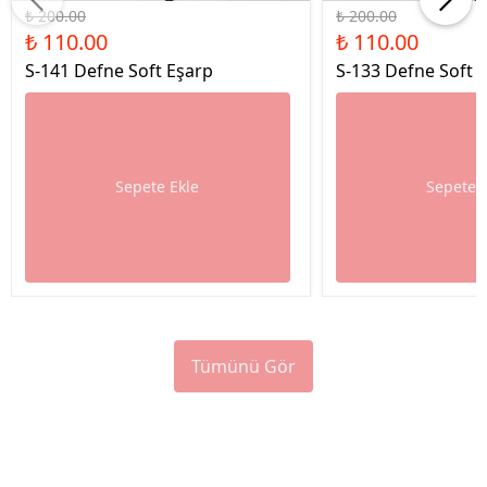
₺ 200.00
₺ 200.00
₺ 110.00
₺ 110.00
S-141 Defne Soft Eşarp
S-133 Defne Soft 
Sepete Ekle
Sepete 
Tümünü Gör