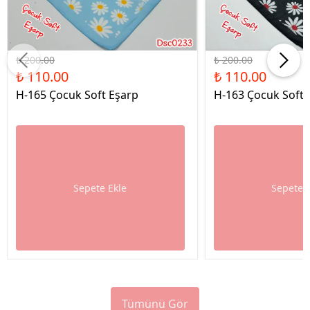
%45 İndirim
%45 İndirim
₺ 200.00
₺ 200.00
₺ 110.00
₺ 110.00
H-165 Çocuk Soft Eşarp
H-163 Çocuk Soft 
Sepete Ekle
Sepete 
Tümünü Gör