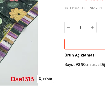
SKU
Dse1313
Stok
32
Ürün Açıklaması
Boyut 90-90cm arasıDi
Büyüt