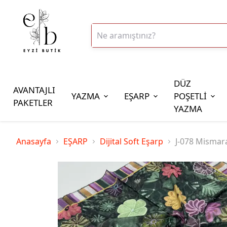
DÜZ
AVANTAJLI
YAZMA
EŞARP
POŞETLİ
PAKETLER
YAZMA
İplik Çeşitleri
Anasayfa
EŞARP
Dijital Soft Eşarp
J-078 Mismara
20gr Altınbaşak Polyester İp
20gr Reyyan Polyester İp
100gr Altınbaşak Polyester İp
350gr Altınbaşak Polyester İp