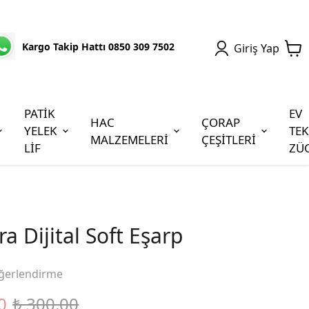
Kargo Takip Hattı 0850 309 7502
Giriş Yap
PATİK
EV
HAC
ÇORAP
YELEK
TEK
MALZEMELERİ
ÇEŞİTLERİ
LİF
ZÜ
a Dijital Soft Eşarp
ğerlendirme
0
₺ 300.00