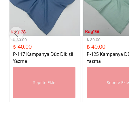
%50 İndirim
%50 İndirim
₺ 80.00
₺ 80.00
₺ 40.00
₺ 40.00
P-117 Kampanya Düz Dikişli
P-125 Kampanya Düz
Yazma
Yazma
Sepete Ekle
Sepete Ekl