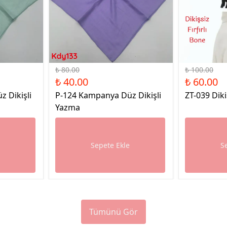
%50 İndirim
%40 İndirim
₺ 80.00
₺ 100.00
₺ 40.00
₺ 60.00
 Dikişli
P-124 Kampanya Düz Dikişli
ZT-039 Diki
Yazma
e
Sepete Ekle
S
Tümünü Gör