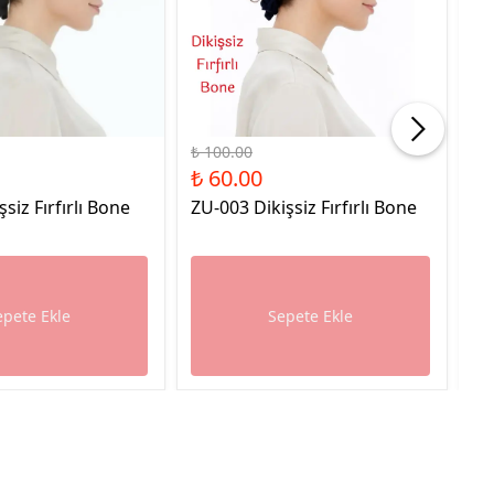
%40 İndirim
%40
₺ 100.00
₺ 
₺ 60.00
₺ 
şsiz Fırfırlı Bone
ZU-003 Dikişsiz Fırfırlı Bone
ZU
epete Ekle
Sepete Ekle