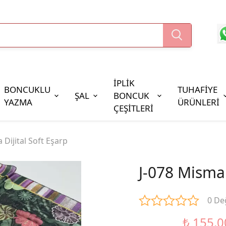
İPLİK
BONCUKLU
TUHAFİYE
ŞAL
BONCUK
YAZMA
ÜRÜNLERİ
ÇEŞİTLERİ
Boncuk Çeşitleri
 Dijital Soft Eşarp
Oya Pulları
Cezaevi Boncuğu
J-078 Mismar
0 De
₺ 155.0
%48 İndirim