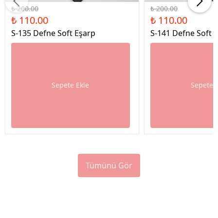
₺ 200.00
₺ 200.00
₺ 110.00
₺ 110.00
S-135 Defne Soft Eşarp
S-141 Defne Soft 
Sepete Ekle
Sepete 
Tümünü Gör