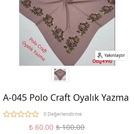
Yakınlaştır
A-045 Polo Craft Oyalık Yazma
0 Değerlendirme
₺ 60.00
₺ 100.00
%40 İndirim