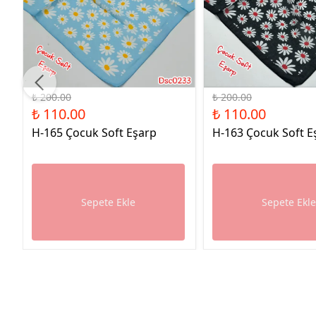
%45 İndirim
%45 İndirim
₺ 200.00
₺ 200.00
₺ 110.00
₺ 110.00
H-165 Çocuk Soft Eşarp
H-163 Çocuk Soft E
Sepete Ekle
Sepete Ekl