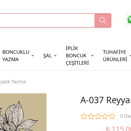
İPLİK
BONCUKLU
TUHAFİYE
ŞAL
BONCUK
YAZMA
ÜRÜNLERİ
ÇEŞİTLERİ
Boncuk Çeşitleri
yalık Yazma
Oya Pulları
Cezaevi Boncuğu
A-037 Reyya
0 De
₺ 115.0
%23 İndirim