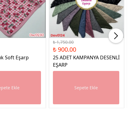
%49 İndirim
%49
₺ 1,750.00
₺ 
₺ 900.00
₺ 
k Soft Eşarp
25 ADET KAMPANYA DESENLİ
25
EŞARP
E
epete Ekle
Sepete Ekle