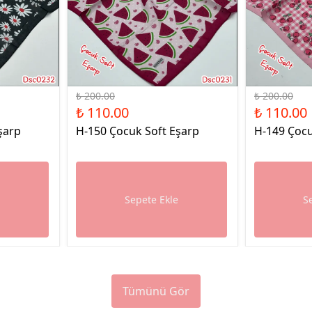
%45 İndirim
%45 İndirim
₺ 200.00
₺ 200.00
₺ 110.00
₺ 110.00
şarp
H-150 Çocuk Soft Eşarp
H-149 Çocu
e
Sepete Ekle
S
Tümünü Gör