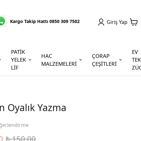
Kargo Takip Hattı 0850 309 7502
Giriş Yap
PATİK
EV
HAC
ÇORAP
YELEK
TEK
MALZEMELERİ
ÇEŞİTLERİ
LİF
ZÜ
n Oyalık Yazma
ğerlendirme
0
₺ 150.00