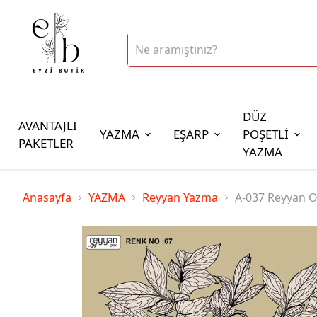
DÜZ
AVANTAJLI
YAZMA
EŞARP
POŞETLİ
PAKETLER
YAZMA
İplik Çeşitleri
Anasayfa
YAZMA
Reyyan Yazma
A-037 Reyyan O
20gr Altınbaşak Polyester İp
20gr Reyyan Polyester İp
100gr Altınbaşak Polyester İp
350gr Altınbaşak Polyester İp