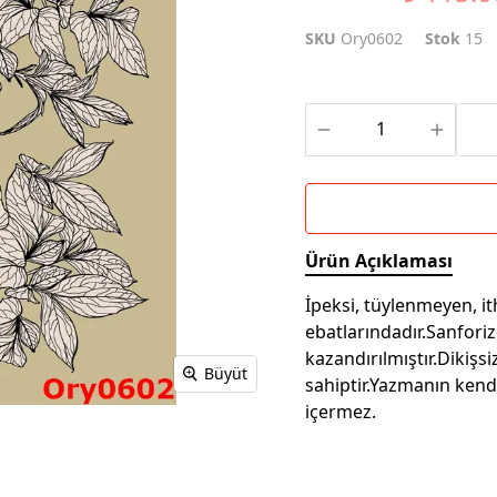
SKU
Ory0602
Stok
15
Ürün Açıklaması
İpeksi, tüylenmeyen, i
ebatlarındadır.Sanfori
kazandırılmıştır.Dikiş
Büyüt
sahiptir.Yazmanın kend
içermez.