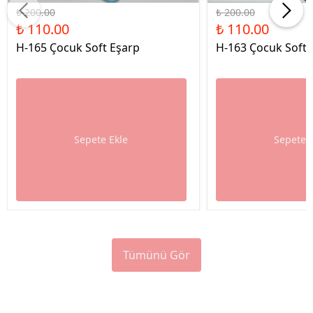
₺ 200.00
₺ 200.00
₺ 110.00
₺ 110.00
H-165 Çocuk Soft Eşarp
H-163 Çocuk Soft 
Sepete Ekle
Sepete 
Tümünü Gör