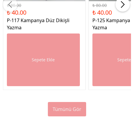
₺ 80.00
₺ 80.00
₺ 40.00
₺ 40.00
P-117 Kampanya Düz Dikişli
P-125 Kampanya Dü
Yazma
Yazma
Sepete Ekle
Sepete 
Tümünü Gör