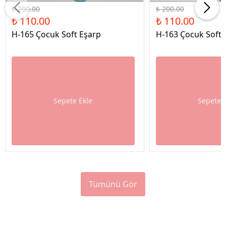
₺ 200.00
₺ 200.00
₺ 110.00
₺ 110.00
H-165 Çocuk Soft Eşarp
H-163 Çocuk Soft 
Sepete Ekle
Sepete 
Tümünü Gör