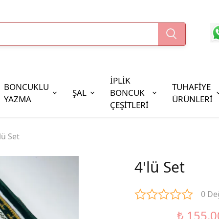
İPLİK
BONCUKLU
TUHAFİYE
ŞAL
BONCUK
YAZMA
ÜRÜNLERİ
ÇEŞİTLERİ
Boncuk Çeşitleri
lü Set
Oya Pulları
Cezaevi Boncuğu
4'lü Set
0 De
₺ 155.0
%48 İndirim