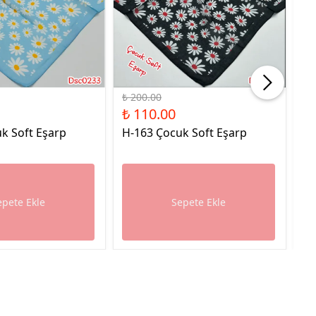
%45 İndirim
%45
₺ 200.00
₺ 
₺ 110.00
₺ 
k Soft Eşarp
H-163 Çocuk Soft Eşarp
H-
epete Ekle
Sepete Ekle