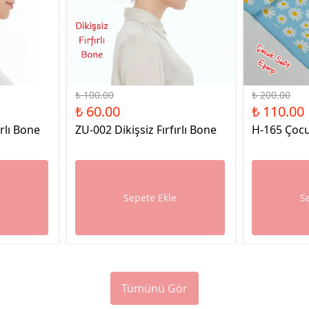
%40 İndirim
%45 İndirim
₺ 100.00
₺ 200.00
₺ 60.00
₺ 110.00
ırlı Bone
ZU-002 Dikişsiz Fırfırlı Bone
H-165 Çocu
e
Sepete Ekle
S
Tümünü Gör