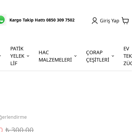
Kargo Takip Hattı 0850 309 7502
Giriş Yap
PATİK
EV
HAC
ÇORAP
YELEK
TEK
MALZEMELERİ
ÇEŞİTLERİ
LİF
ZÜ
ğerlendirme
0
₺ 300.00