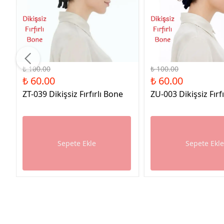
%40 İndirim
%40 İndirim
₺ 100.00
₺ 100.00
₺ 60.00
₺ 60.00
ZT-039 Dikişsiz Fırfırlı Bone
ZU-003 Dikişsiz Fırf
Sepete Ekle
Sepete Ekl