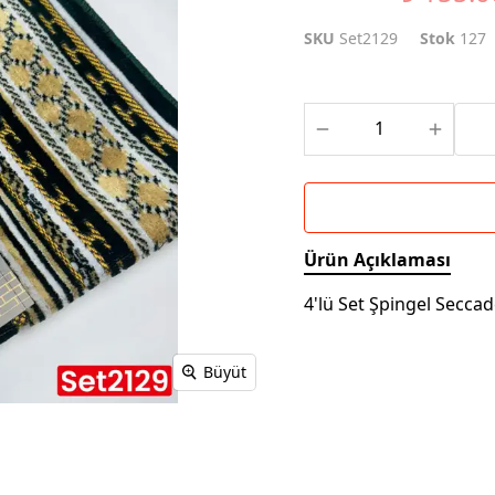
SKU
Set2129
Stok
127
Ürün Açıklaması
4'lü Set Şpingel Secca
Büyüt