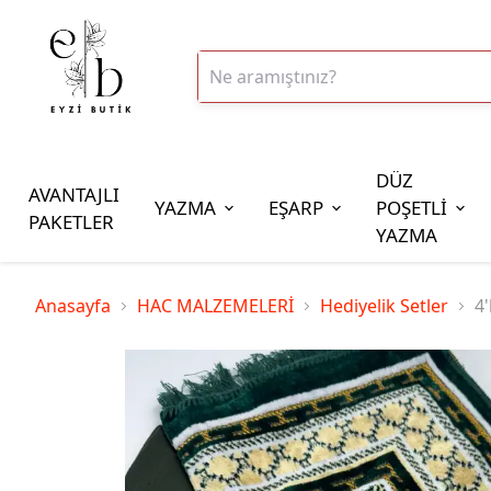
DÜZ
AVANTAJLI
YAZMA
EŞARP
POŞETLİ
PAKETLER
YAZMA
İplik Çeşitleri
Anasayfa
HAC MALZEMELERİ
Hediyelik Setler
4'
20gr Altınbaşak Polyester İp
20gr Reyyan Polyester İp
100gr Altınbaşak Polyester İp
350gr Altınbaşak Polyester İp