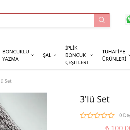
İPLİK
BONCUKLU
TUHAFİYE
ŞAL
BONCUK
YAZMA
ÜRÜNLERİ
ÇEŞİTLERİ
Boncuk Çeşitleri
lü Set
Oya Pulları
Cezaevi Boncuğu
3'lü Set
0 De
₺ 100.0
%44 İndirim