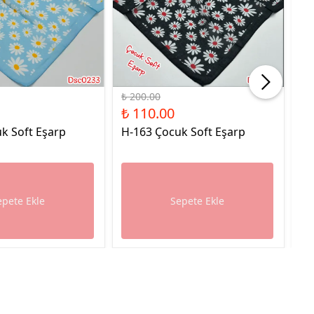
%45 İndirim
%45
₺ 200.00
₺ 
₺ 110.00
₺ 
k Soft Eşarp
H-163 Çocuk Soft Eşarp
H-
epete Ekle
Sepete Ekle