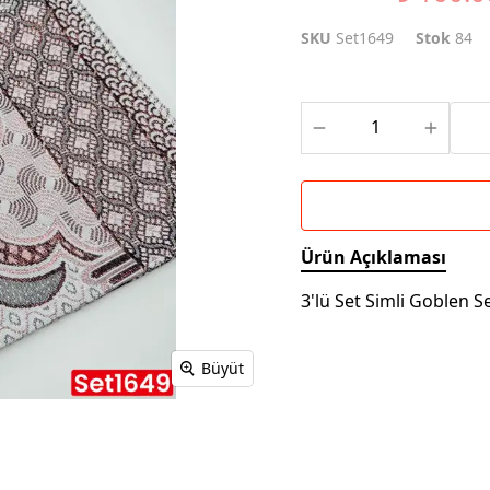
SKU
Set1649
Stok
84
Ürün Açıklaması
3'lü Set Simli Goblen S
Büyüt