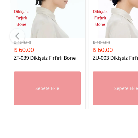
%40 İndirim
%40 İndirim
₺ 100.00
₺ 100.00
₺ 60.00
₺ 60.00
ZT-039 Dikişsiz Fırfırlı Bone
ZU-003 Dikişsiz Fırf
Sepete Ekle
Sepete Ekl