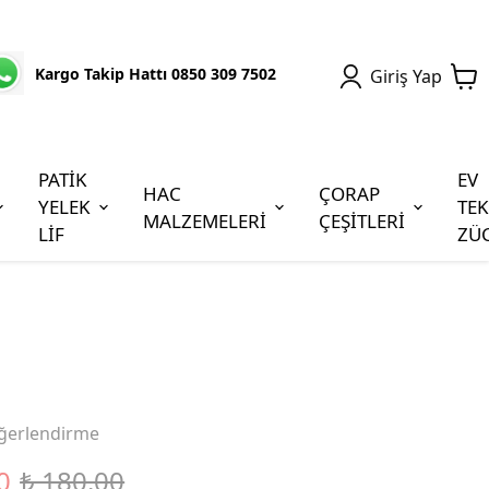
Kargo Takip Hattı 0850 309 7502
Giriş Yap
PATİK
EV
HAC
ÇORAP
YELEK
TEK
MALZEMELERİ
ÇEŞİTLERİ
LİF
ZÜ
ğerlendirme
0
₺ 180.00