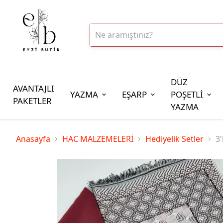
DÜZ
AVANTAJLI
YAZMA
EŞARP
POŞETLİ
PAKETLER
YAZMA
İplik Çeşitleri
Anasayfa
HAC MALZEMELERİ
Hediyelik Setler
3'
20gr Altınbaşak Polyester İp
20gr Reyyan Polyester İp
100gr Altınbaşak Polyester İp
350gr Altınbaşak Polyester İp