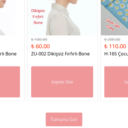
%40 İndirim
%45 İndirim
₺ 100.00
₺ 200.00
₺ 60.00
₺ 110.00
ırlı Bone
ZU-002 Dikişsiz Fırfırlı Bone
H-165 Çocu
e
Sepete Ekle
S
Tümünü Gör