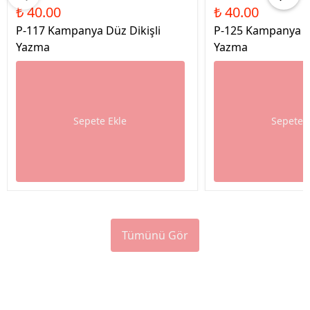
₺ 40.00
₺ 40.00
P-117 Kampanya Düz Dikişli
P-125 Kampanya Dü
Yazma
Yazma
Sepete Ekle
Sepete 
Tümünü Gör