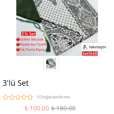
Yakınlaştır
3'lü Set
0 Değerlendirme
₺ 100.00
₺ 180.00
%44 İndirim