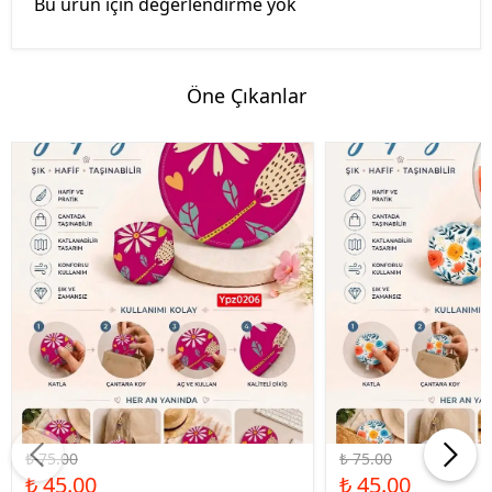
Bu ürün için değerlendirme yok
Öne Çıkanlar
%40 İndirim
%40 İndirim
₺ 75.00
₺ 75.00
₺ 45.00
₺ 45.00