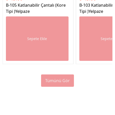
B-105 Katlanabilir Çantalı (Kore
B-103 Katlanabilir 
Tipi )Yelpaze
Tipi )Yelpaze
Sepete Ekle
Sepete 
Tümünü Gör