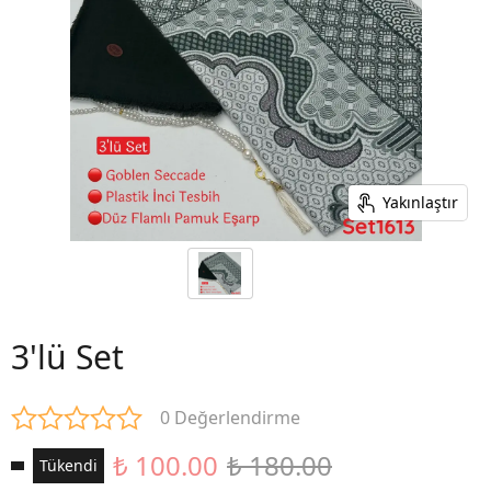
Yakınlaştır
3'lü Set
0 Değerlendirme
₺ 100.00
₺ 180.00
Tükendi