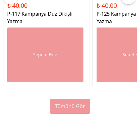
₺ 40.00
₺ 40.00
P-117 Kampanya Düz Dikişli
P-125 Kampanya Dü
Yazma
Yazma
Sepete Ekle
Sepete 
Tümünü Gör