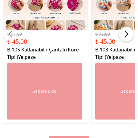
%40 İndirim
%40 İndirim
₺ 75.00
₺ 75.00
₺ 45.00
₺ 45.00
B-105 Katlanabilir Çantalı (Kore
B-103 Katlanabilir 
Tipi )Yelpaze
Tipi )Yelpaze
Sepete Ekle
Sepete 