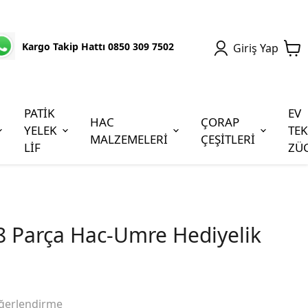
Kargo Takip Hattı 0850 309 7502
Giriş Yap
PATİK
EV
HAC
ÇORAP
YELEK
TEK
MALZEMELERİ
ÇEŞİTLERİ
LİF
ZÜ
28 Parça Hac-Umre Hediyelik
ğerlendirme