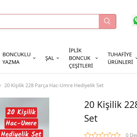
İPLİK
BONCUKLU
TUHAFİYE
ŞAL
BONCUK
YAZMA
ÜRÜNLERİ
ÇEŞİTLERİ
Boncuk Çeşitleri
20 Kişilik 228 Parça Hac-Umre Hediyelik Set
Oya Pulları
Cezaevi Boncuğu
20 Kişilik 2
Set
0 De