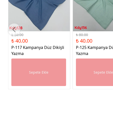
%50 İndirim
%50 İndirim
₺ 80.00
₺ 80.00
₺ 40.00
₺ 40.00
P-117 Kampanya Düz Dikişli
P-125 Kampanya Düz
Yazma
Yazma
Sepete Ekle
Sepete Ekl