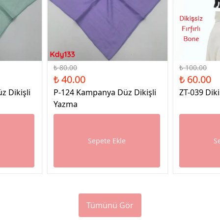
%50 İndirim
%40 İndirim
₺ 80.00
₺ 100.00
₺ 40.00
₺ 60.00
 Dikişli
P-124 Kampanya Düz Dikişli
ZT-039 Diki
Yazma
e
Sepete Ekle
S
Tümünü Gör