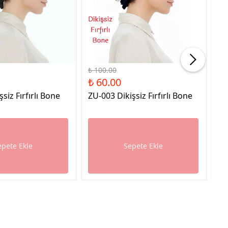
%40 İndirim
%40
₺ 100.00
₺ 
₺ 60.00
₺ 
şsiz Fırfırlı Bone
ZU-003 Dikişsiz Fırfırlı Bone
ZU
epete Ekle
Sepete Ekle