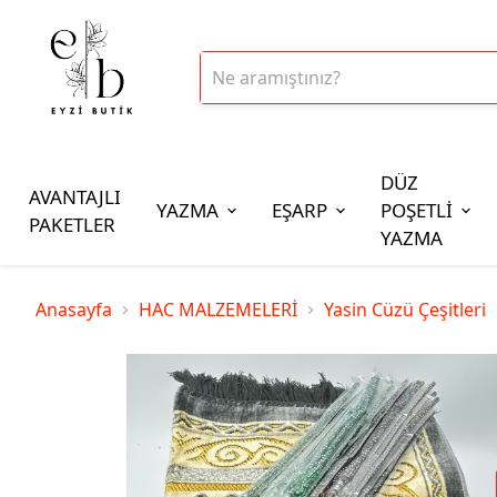
DÜZ
AVANTAJLI
YAZMA
EŞARP
POŞETLİ
PAKETLER
YAZMA
İplik Çeşitleri
Anasayfa
HAC MALZEMELERİ
Yasin Cüzü Çeşitleri
20gr Altınbaşak Polyester İp
20gr Reyyan Polyester İp
100gr Altınbaşak Polyester İp
350gr Altınbaşak Polyester İp