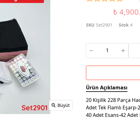
₺ 4,900
%18 İndirim
SKU
Set2901
Stok
4
Ürün Açıklaması
20 Kişilik 228 Parça H
Büyüt
Adet Tek Flamlı Eşarp-2
40 Adet Esans-42 Adet