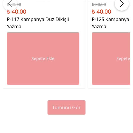
₺ 80.00
₺ 80.00
₺ 40.00
₺ 40.00
P-117 Kampanya Düz Dikişli
P-125 Kampanya Dü
Yazma
Yazma
Sepete Ekle
Sepete 
Tümünü Gör