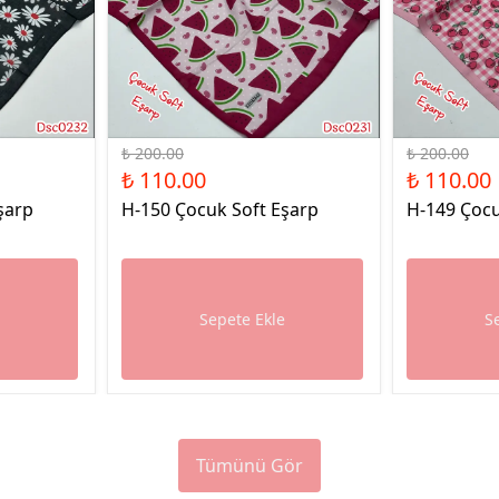
%45 İndirim
%45 İndirim
₺ 200.00
₺ 200.00
₺ 110.00
₺ 110.00
şarp
H-150 Çocuk Soft Eşarp
H-149 Çocu
e
Sepete Ekle
S
Tümünü Gör