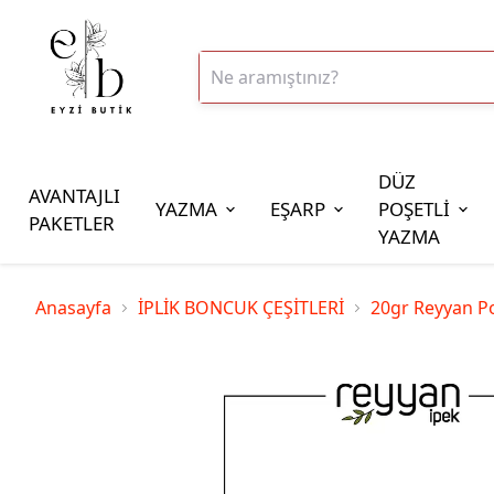
DÜZ
AVANTAJLI
YAZMA
EŞARP
POŞETLİ
PAKETLER
YAZMA
İplik Çeşitleri
Anasayfa
İPLİK BONCUK ÇEŞİTLERİ
20gr Reyyan Po
20gr Altınbaşak Polyester İp
20gr Reyyan Polyester İp
100gr Altınbaşak Polyester İp
350gr Altınbaşak Polyester İp