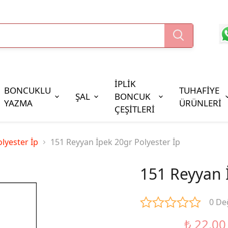
İPLİK
BONCUKLU
TUHAFİYE
ŞAL
BONCUK
YAZMA
ÜRÜNLERİ
ÇEŞİTLERİ
Boncuk Çeşitleri
lyester İp
151 Reyyan İpek 20gr Polyester İp
Oya Pulları
Cezaevi Boncuğu
151 Reyyan İ
0 De
₺ 22.00
%37 İndirim