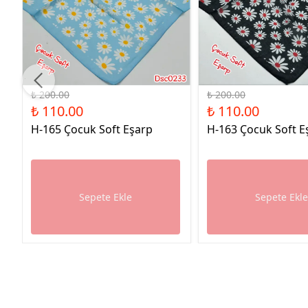
%45 İndirim
%45 İndirim
₺ 200.00
₺ 200.00
₺ 110.00
₺ 110.00
H-165 Çocuk Soft Eşarp
H-163 Çocuk Soft E
Sepete Ekle
Sepete Ekl