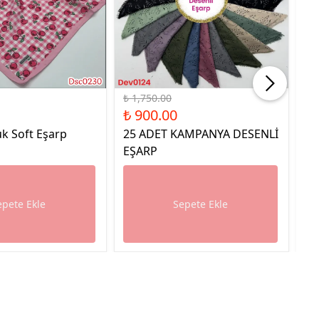
%49 İndirim
%49
₺ 1,750.00
₺ 
₺ 900.00
₺ 
k Soft Eşarp
25 ADET KAMPANYA DESENLİ
25
EŞARP
E
epete Ekle
Sepete Ekle