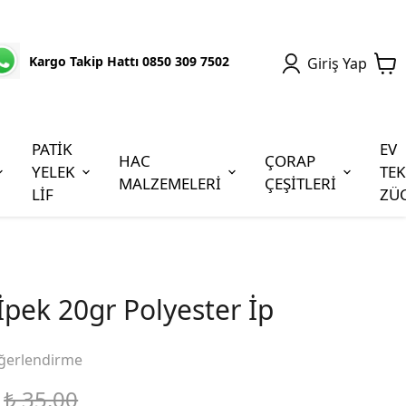
Kargo Takip Hattı 0850 309 7502
Giriş Yap
PATİK
EV
HAC
ÇORAP
YELEK
TEK
MALZEMELERİ
ÇEŞİTLERİ
LİF
ZÜ
pek 20gr Polyester İp
ğerlendirme
₺ 35.00