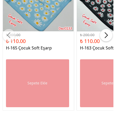
%45 İndirim
%45 İndirim
₺ 200.00
₺ 200.00
₺ 110.00
₺ 110.00
H-165 Çocuk Soft Eşarp
H-163 Çocuk Soft 
Sepete Ekle
Sepete 