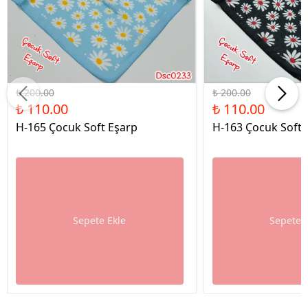
%45 İndirim
%45 İndirim
₺ 200.00
₺ 200.00
₺ 110.00
₺ 110.00
H-165 Çocuk Soft Eşarp
H-163 Çocuk Soft 
Sepete Ekle
Sepete 