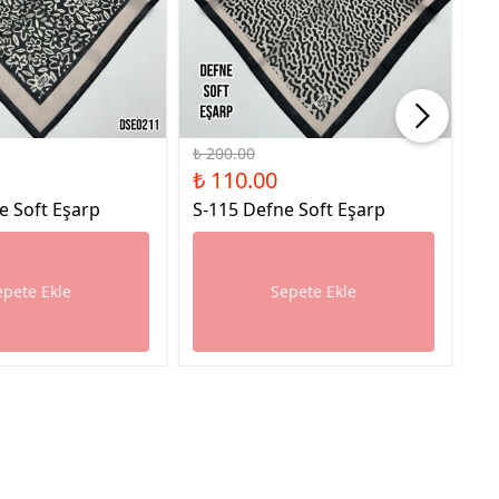
%45 İndirim
%45
₺ 200.00
₺ 
₺ 110.00
₺ 
e Soft Eşarp
S-115 Defne Soft Eşarp
S-
epete Ekle
Sepete Ekle