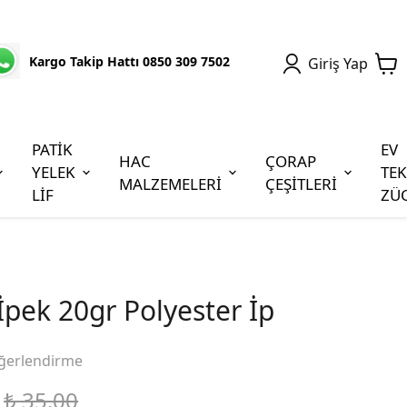
Kargo Takip Hattı 0850 309 7502
Giriş Yap
PATİK
EV
HAC
ÇORAP
YELEK
TEK
MALZEMELERİ
ÇEŞİTLERİ
LİF
ZÜ
pek 20gr Polyester İp
ğerlendirme
₺ 35.00