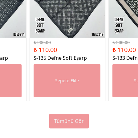
%45 İndirim
%45 İndirim
₺ 200.00
₺ 200.00
₺ 110.00
₺ 110.00
şarp
S-135 Defne Soft Eşarp
S-133 Defn
e
Sepete Ekle
S
Tümünü Gör