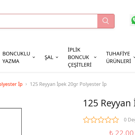
İPLİK
BONCUKLU
TUHAFİYE
ŞAL
BONCUK
YAZMA
ÜRÜNLERİ
ÇEŞİTLERİ
Boncuk Çeşitleri
lyester İp
125 Reyyan İpek 20gr Polyester İp
Oya Pulları
Cezaevi Boncuğu
125 Reyyan İ
0 De
₺ 22.00
%37 İndirim