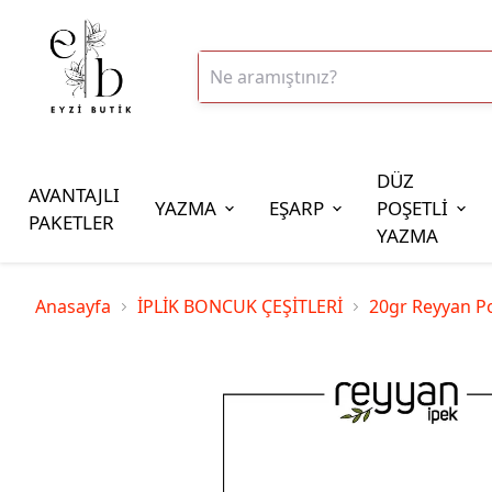
DÜZ
AVANTAJLI
YAZMA
EŞARP
POŞETLİ
PAKETLER
YAZMA
İplik Çeşitleri
Anasayfa
İPLİK BONCUK ÇEŞİTLERİ
20gr Reyyan Po
20gr Altınbaşak Polyester İp
20gr Reyyan Polyester İp
100gr Altınbaşak Polyester İp
350gr Altınbaşak Polyester İp