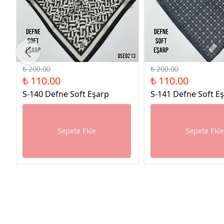
%45 İndirim
%45 İndirim
₺ 200.00
₺ 200.00
₺ 110.00
₺ 110.00
S-140 Defne Soft Eşarp
S-141 Defne Soft E
Sepete Ekle
Sepete Ekl