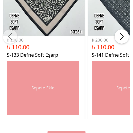
%45 İndirim
%45 İndirim
₺ 200.00
₺ 200.00
₺ 110.00
₺ 110.00
S-133 Defne Soft Eşarp
S-141 Defne Soft 
Sepete Ekle
Sepete 