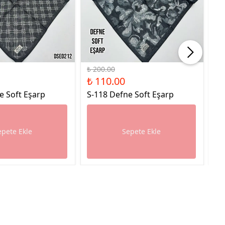
%45 İndirim
%45
₺ 200.00
₺ 
₺ 110.00
₺ 
e Soft Eşarp
S-118 Defne Soft Eşarp
S-
epete Ekle
Sepete Ekle