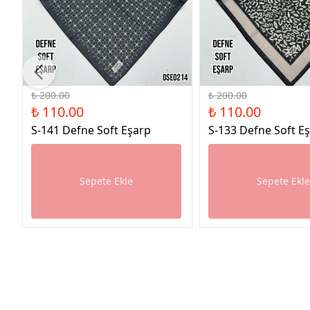
%45 İndirim
%45 İndirim
₺ 200.00
₺ 200.00
₺ 110.00
₺ 110.00
S-141 Defne Soft Eşarp
S-133 Defne Soft E
Sepete Ekle
Sepete Ekl