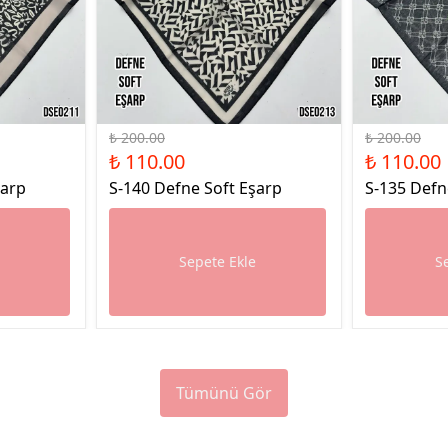
%45 İndirim
%45 İndirim
₺ 200.00
₺ 200.00
₺ 110.00
₺ 110.00
şarp
S-140 Defne Soft Eşarp
S-135 Defn
e
Sepete Ekle
S
Tümünü Gör