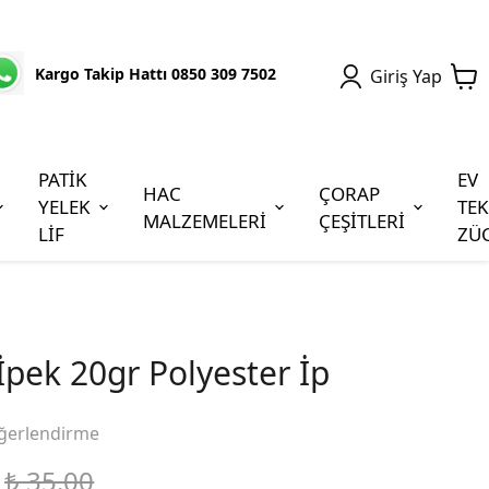
Kargo Takip Hattı 0850 309 7502
Giriş Yap
PATİK
EV
HAC
ÇORAP
YELEK
TEK
MALZEMELERİ
ÇEŞİTLERİ
LİF
ZÜ
pek 20gr Polyester İp
ğerlendirme
₺ 35.00