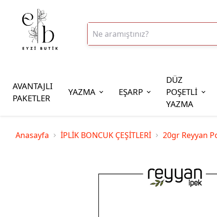
DÜZ
AVANTAJLI
YAZMA
EŞARP
POŞETLİ
PAKETLER
YAZMA
İplik Çeşitleri
Anasayfa
İPLİK BONCUK ÇEŞİTLERİ
20gr Reyyan Po
20gr Altınbaşak Polyester İp
20gr Reyyan Polyester İp
100gr Altınbaşak Polyester İp
350gr Altınbaşak Polyester İp