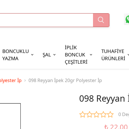
İPLİK
BONCUKLU
TUHAFİYE
ŞAL
BONCUK
YAZMA
ÜRÜNLERİ
ÇEŞİTLERİ
Boncuk Çeşitleri
lyester İp
098 Reyyan İpek 20gr Polyester İp
Oya Pulları
Cezaevi Boncuğu
098 Reyyan İ
0 De
₺ 22.00
%37 İndirim