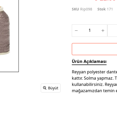
SKU
Rip098
Stok
171
Ürün Açıklaması
Reyyan polyester dantel
kattır. Solma yapmaz. 
kullanabilirsiniz. Reyya
Büyüt
mağazamızdan temin ed