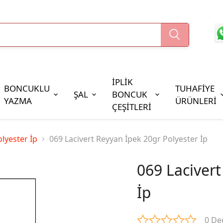
İPLİK
BONCUKLU
TUHAFİYE
ŞAL
BONCUK
YAZMA
ÜRÜNLERİ
ÇEŞİTLERİ
Boncuk Çeşitleri
lyester İp
069 Lacivert Reyyan İpek 20gr Polyester İp
Oya Pulları
Cezaevi Boncuğu
069 Lacivert
İp
0 De