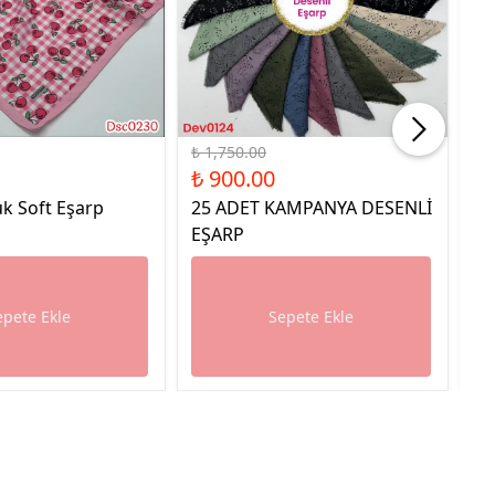
%49 İndirim
%49
₺ 1,750.00
₺ 
₺ 900.00
₺ 
k Soft Eşarp
25 ADET KAMPANYA DESENLİ
25
EŞARP
E
epete Ekle
Sepete Ekle