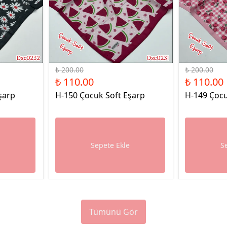
%45 İndirim
%45 İndirim
₺ 200.00
₺ 200.00
₺ 110.00
₺ 110.00
şarp
H-150 Çocuk Soft Eşarp
H-149 Çocu
e
Sepete Ekle
S
Tümünü Gör