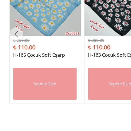
%45 İndirim
%45 İndirim
₺ 200.00
₺ 200.00
₺ 110.00
₺ 110.00
H-165 Çocuk Soft Eşarp
H-163 Çocuk Soft E
Sepete Ekle
Sepete Ekl