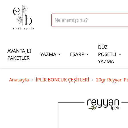
DÜZ
AVANTAJLI
YAZMA
EŞARP
POŞETLİ
PAKETLER
YAZMA
İplik Çeşitleri
Anasayfa
İPLİK BONCUK ÇEŞİTLERİ
20gr Reyyan Po
20gr Altınbaşak Polyester İp
20gr Reyyan Polyester İp
100gr Altınbaşak Polyester İp
350gr Altınbaşak Polyester İp