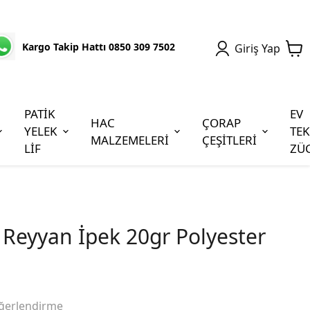
Kargo Takip Hattı 0850 309 7502
Giriş Yap
PATİK
EV
HAC
ÇORAP
YELEK
TEK
MALZEMELERİ
ÇEŞİTLERİ
LİF
ZÜ
 Reyyan İpek 20gr Polyester
ğerlendirme