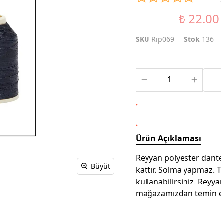
₺ 22.00
%37 İndirim
SKU
Rip069
Stok
136
Ürün Açıklaması
Reyyan polyester dantel
Büyüt
kattır. Solma yapmaz. 
kullanabilirsiniz. Reyya
mağazamızdan temin ed