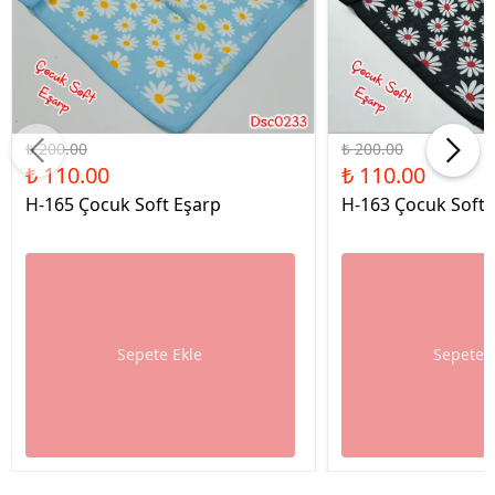
%45 İndirim
%45 İndirim
₺ 200.00
₺ 200.00
₺ 110.00
₺ 110.00
H-165 Çocuk Soft Eşarp
H-163 Çocuk Soft 
Sepete Ekle
Sepete 