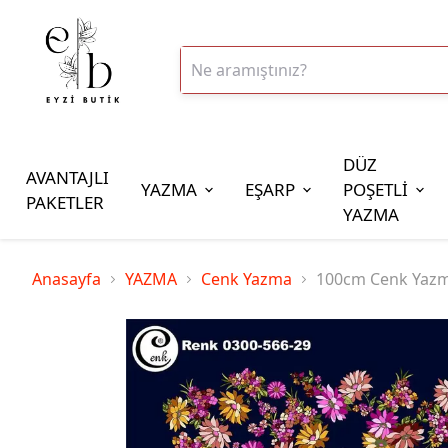
DÜZ
AVANTAJLI
YAZMA
EŞARP
POŞETLİ
PAKETLER
YAZMA
İplik Çeşitleri
Anasayfa
YAZMA
Cenk Yazma
100cm Cenk Yaz
20gr Altınbaşak Polyester İp
20gr Reyyan Polyester İp
100gr Altınbaşak Polyester İp
350gr Altınbaşak Polyester İp