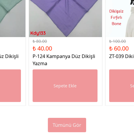
%50 İndirim
%40 İndirim
₺ 80.00
₺ 100.00
₺ 40.00
₺ 60.00
 Dikişli
P-124 Kampanya Düz Dikişli
ZT-039 Diki
Yazma
e
Sepete Ekle
S
Tümünü Gör