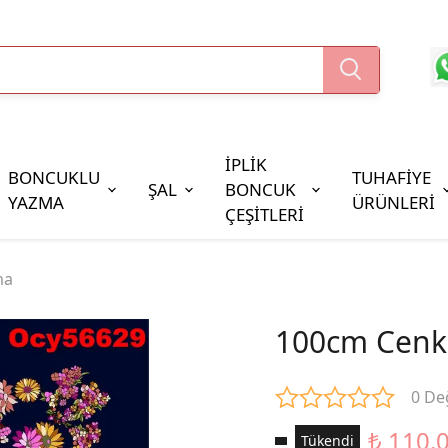
İPLİK
BONCUKLU
TUHAFİYE
ŞAL
BONCUK
YAZMA
ÜRÜNLERİ
ÇEŞİTLERİ
Boncuk Çeşitleri
ma
Oya Pulları
Cezaevi Boncuğu
100cm Cenk
0 De
₺ 110.
Tükendi