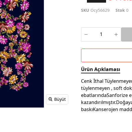
SKU
Ocy56629
Stok
0
Ürün Açıklaması
Cenk İthal Tüylenmeyen 
tüylenmeyen , soft do
ebatlarındaSanforize e
Büyüt
kazandırılmıştır.Doğay
baskıKanserojen madd