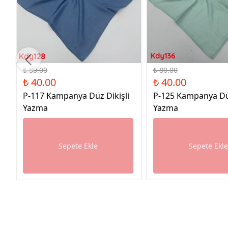
%50 İndirim
%50 İndirim
₺ 80.00
₺ 80.00
₺ 40.00
₺ 40.00
P-117 Kampanya Düz Dikişli
P-125 Kampanya Düz
Yazma
Yazma
Sepete Ekle
Sepete Ekl