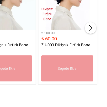
%40 İndirim
%40
₺ 100.00
₺ 
₺ 60.00
₺ 
şsiz Fırfırlı Bone
ZU-003 Dikişsiz Fırfırlı Bone
ZU
epete Ekle
Sepete Ekle