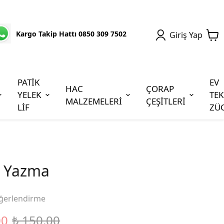
Kargo Takip Hattı 0850 309 7502
Giriş Yap
PATİK
EV
HAC
ÇORAP
YELEK
TEK
MALZEMELERİ
ÇEŞİTLERİ
LİF
ZÜ
 Yazma
ğerlendirme
00
₺ 150.00