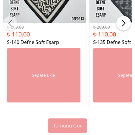
%45 İndirim
%45 İndirim
₺ 200.00
₺ 200.00
₺ 110.00
₺ 110.00
S-140 Defne Soft Eşarp
S-135 Defne Soft 
Sepete Ekle
Sepete 
Tümünü Gör