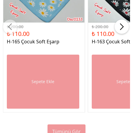
%45 İndirim
%45 İndirim
₺ 200.00
₺ 200.00
₺ 110.00
₺ 110.00
H-165 Çocuk Soft Eşarp
H-163 Çocuk Soft 
Sepete Ekle
Sepete 
Tümünü Gör